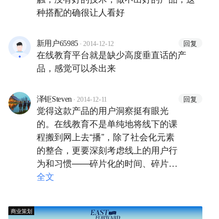
种搭配的确很让人看好
·
回复
新用户65985
2014-12-12
在线教育平台就是缺少高度垂直话的产
品，感觉可以杀出来
·
回复
泽钜Steven
2014-12-11
觉得这款产品的用户洞察挺有眼光
的。在线教育不是单纯地将线下的课
程搬到网上去“播”，除了社会化元素
的整合，更要深刻考虑线上的用户行
为和习惯——碎片化的时间、碎片化
的需要、碎片化的行为，更重要的是
全文
碎片化的习惯
商业策划