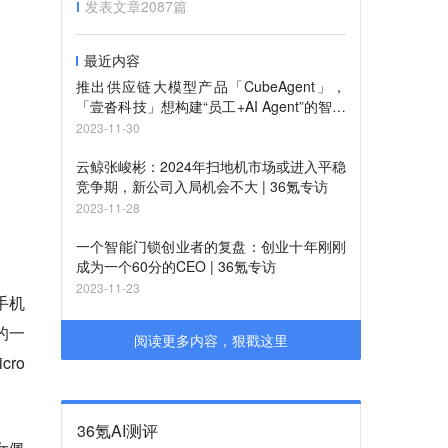
发表文章
2087
篇
最近内容
推出供应链大模型产品「CubeAgent」，
「壹沓科技」想构建“员工+AI Agent”的智能
办公方式 | 新科技创业
2023-11-30
云鲸张峻彬：2024年扫地机市场或进入平稳
竞争期，新公司入局机会不大 | 36氪专访
2023-11-28
一个智能门锁创业者的复盘：创业十年刚刚
成为一个60分的CEO | 36氪专访
2023-11-23
手机
的一
阅读更多内容，狠戳这里
ro
36氪AI测评