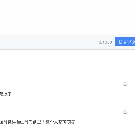
0/1000
提交评
直接截肢了
顿时觉得自己时尚前卫！整个人都萌萌嗒！