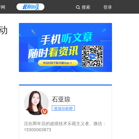
评网
搜索
登录
移动
石亚琼
资深分析师
活在两年后的超级技术乐观主义者。微信：
15300063873