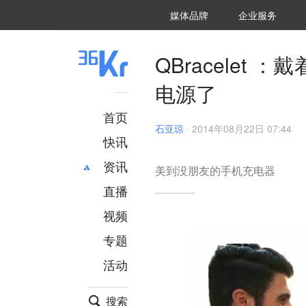
36氪Auto
数字时氪
企业号
未来消费
智能涌现
未来城市
启动Power on
媒体品牌
企业服务
企服点评
36氪出海
36氪研究院
潮生TIDE
36氪企服点评
36Kr研究院
36氪财经
职场bonus
36碳
后浪研究所
36Kr创新咨询
暗涌Waves
硬氪
氪睿研究院
QBracele
电源了
首页
石亚琼
·
2014年08月22日 07:44
快讯
资讯
美到没朋友的手机充电器
直播
最新
推荐
创投
财经
视频
汽车
AI
专题
科技
项目推荐
活动
专精特新
安徽
搜索