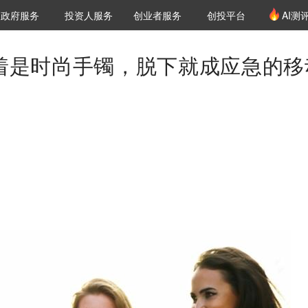
创投发布
项目推荐
核心服务
LP源计划
政府服务
投资人服务
创业者服务
创投平台
AI测
36氪Pro
VClub
VClub投资机构库
创投氪堂
城市之窗
投资机构职位推介
企业入驻
投资人认证
t ：戴着是时尚手镯，脱下就成应急的