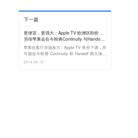
下一篇
更便宜，更强大：Apple TV 欧洲区削价，
另传苹果会在今秋将Continuity 与Handoff
两大特性引入旗下机顶盒
苹果在客厅市场发力：Apple TV 售价下调，并
可能在今秋将 Continuity 和 Handoff 两大体验
引入 Apple TV。从移动端、桌面断到电视端，
2014-06-19
从办公室、地铁上到客厅沙发，苹果只有一个
目标：一体化、无缝体验。