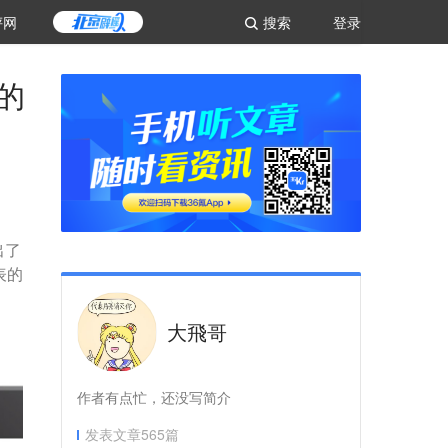
评网
搜索
登录
r的
出了
表的
大飛哥
作者有点忙，还没写简介
发表文章
565
篇