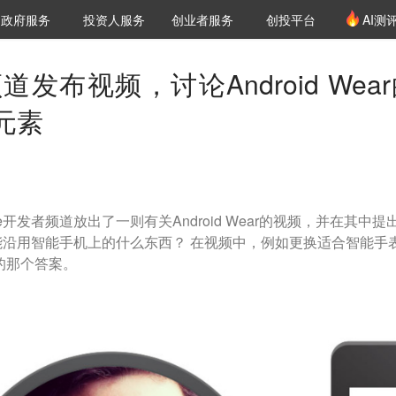
创投发布
项目推荐
核心服务
LP源计划
政府服务
投资人服务
创业者服务
创投平台
AI测
36氪Pro
VClub
VClub投资机构库
创投氪堂
城市之窗
投资机构职位推介
企业入驻
投资人认证
频道发布视频，讨论Android Wea
元素
ogle开发者频道放出了一则有关Android Wear的视频，并在其中提
沿用智能手机上的什么东西？ 在视频中，例如更换适合智能手
找的那个答案。