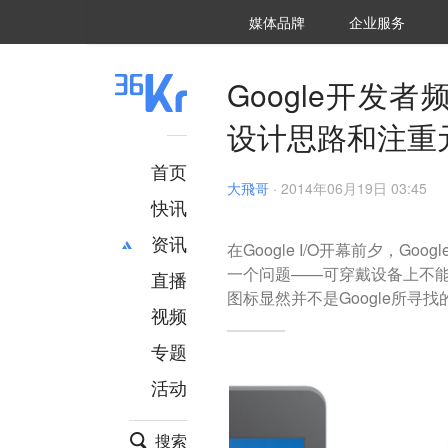
36氪Auto
数字时氪
企业号
未来消费
智能涌现
未来城市
启动Power on
媒体品牌
企业服务
企服点评
36氪出海
36氪研究院
潮生TIDE
36氪企服点评
36Kr研究院
36氪财经
职场bonus
36碳
后浪研究所
36Kr创新咨询
暗涌Waves
硬氪
氪睿研究院
Google开发者
设计思路和注重
首页
大飛哥
·
2014年06月19日 03:45
快讯
资讯
在Google I/O开幕前夕，Go
一个问题——可穿戴设备上不能
直播
最新
推荐
图标显然并不是Google所寻
创投
财经
视频
汽车
AI
专题
科技
项目推荐
活动
专精特新
安徽
搜索