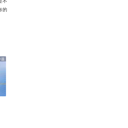
差不
布的
专题