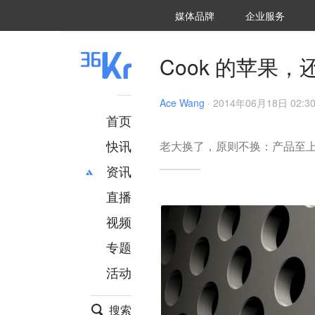
36氪Auto
数字时氪
企业号
未来消费
智能涌现
未来城市
启动Power on
媒体品牌
企业服务
企服点评
36氪出海
36氪研究院
潮生TIDE
36氪企服点评
36Kr研究院
36氪财经
职场bonus
36碳
后浪研究所
36Kr创新咨询
暗涌Waves
硬氪
氪睿研究院
Cook 的苹果
Ace Wang
·
2014年06月18日 02:3
首页
快讯
老大换了，原则不换：产品至
资讯
直播
最新
推荐
创投
财经
视频
汽车
AI
专题
科技
项目推荐
活动
专精特新
安徽
搜索