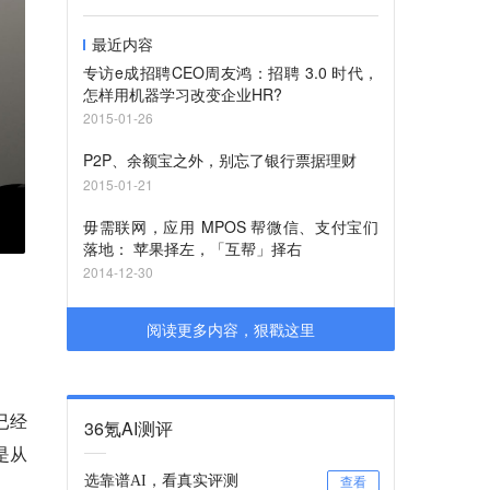
最近内容
专访e成招聘CEO周友鸿：招聘 3.0 时代，
怎样用机器学习改变企业HR?
2015-01-26
P2P、余额宝之外，别忘了银行票据理财
2015-01-21
毋需联网，应用 MPOS 帮微信、支付宝们
落地： 苹果择左，「互帮」择右
2014-12-30
阅读更多内容，狠戳这里
已经
36氪AI测评
是从
选靠谱AI，看真实评测
查看