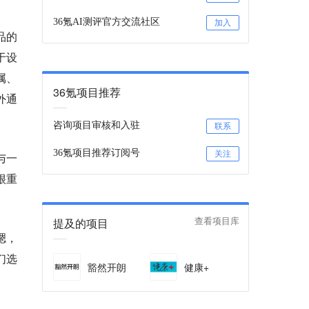
36氪AI测评官方交流社区
加入
品的
于设
属、
36氪项目推荐
外通
咨询项目审核和入驻
联系
36氪项目推荐订阅号
关注
与一
很重
提及的项目
查看项目库
嗯，
们选
豁然开朗
健康+