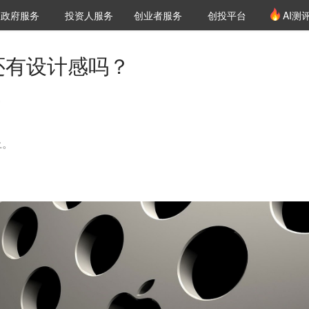
创投发布
项目推荐
核心服务
LP源计划
政府服务
投资人服务
创业者服务
创投平台
AI测
36氪Pro
VClub
VClub投资机构库
创投氪堂
城市之窗
投资机构职位推介
企业入驻
投资人认证
，还有设计感吗？
0
上。