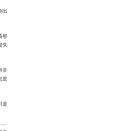
刚出
看那
是失
件非
总是
只是