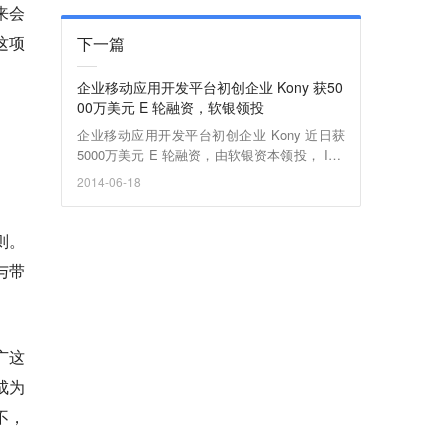
来会
这项
下一篇
企业移动应用开发平台初创企业 Kony 获50
00万美元 E 轮融资，软银领投
企业移动应用开发平台初创企业 Kony 近日获
5000万美元 E 轮融资，由软银资本领投， Insi
ght Venture Partners 及 Telstra Ventures、Ge
2014-06-18
orgian Partners 和新进投资者 investors Delta-
V、Hamilton Lane 跟投。成立自 2007年 1
月，Kony 目前累计融资已达 9840 万美元。 K
则。
ony 旗下产品 KeyOne 主打“一次编写，随处运
与带
行”，它是一个基于云的移动应用开发平台，通
过给企业提供开发环境，帮助企业基于同一个
codebase 完成从产品设计、开发、测试到最终
发布其2B或2C 类 App的整个过程，同时也可
供多个渠道、以低成本的方式使用。
广这
成为
不，