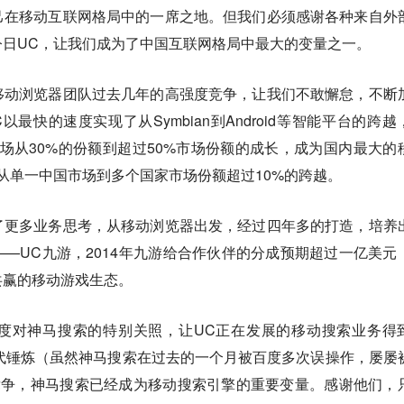
己在移动互联网格局中的一席之地。但我们必须感谢各种来自外
今日UC，让我们成为了中国互联网格局中最大的变量之一。
移动浏览器团队过去几年的高强度竞争，让我们不敢懈怠，不断
最快的速度实现了从Symbian到Android等智能平台的跨越
场从30%的份额到超过50%市场份额的成长，成为国内最大的
从单一中国市场到多个国家市场份额超过10%的跨越。
了更多业务思考，从移动浏览器出发，经过四年多的打造，培养
—UC九游，2014年九游给合作伙伴的分成预期超过一亿美元
共赢的移动游戏生态。
度对神马搜索的特别关照，让UC正在发展的移动搜索业务得
迭代锤炼（虽然神马搜索在过去的一个月被百度多次误操作，屡屡
竞争，神马搜索已经成为移动搜索引擎的重要变量。感谢他们，