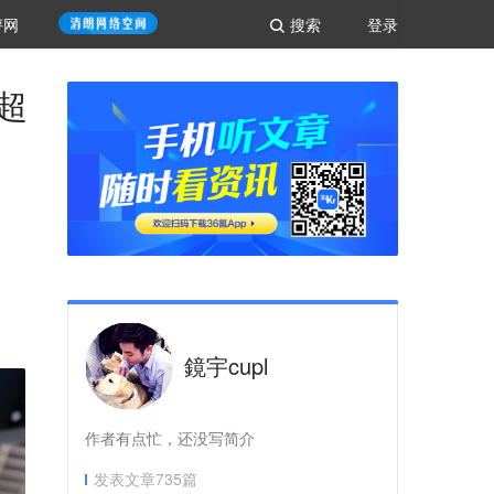
评网
搜索
登录
超
鏡宇cupl
作者有点忙，还没写简介
发表文章
735
篇