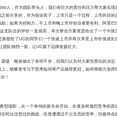
3000人，作为团队带头人，我们有巨大的责任和压力帮大家实现
我之前分享的，作为创业班子，上市只是一个过程，上市的目的
激励；如果为控制力，不上市和晚上市对创业者更有利。阿里巴
C这支队伍的评价一直很高，本次整合方案更是给出了一个中国
过换股给了UC的同学们一个快速上市并再次享受上市价值成长
让团队独挡一面，让UC旗下品牌发扬壮大。
、梁捷、顺炎做出了有些不舍，但我们认为对大家负责任的决定
础上，能够更专注于思考如何将产品做得更好，如何将能力发挥
舞台！
个典型缩影，从一个单纯的新生命开始，在复杂和激烈竞争的原
诞生时从没想过的挑战，也曾遭遇过不少丑恶的竞争，但最终在