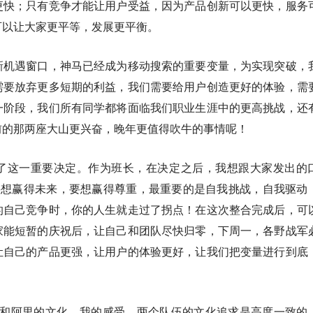
更快；只有竞争才能让用户受益，因为产品创新可以更快，服务
可以让大家更平等，发展更平衡。
新机遇窗口，神马已经成为移动搜索的重要变量，为实现突破，
需要放弃更多短期的利益，我们需要给用户创造更好的体验，需
一阶段，我们所有同学都将面临我们职业生涯中的更高挑战，还
前的那两座大山更兴奋，晚年更值得吹牛的事情呢！
了这一重要决定。作为班长，在决定之后，我想跟大家发出的
要想赢得未来，要想赢得尊重，最重要的是自我挑战，自我驱动
的自己竞争时，你的人生就走过了拐点！在这次整合完成后，可
家能短暂的庆祝后，让自己和团队尽快归零，下周一，各野战军
让自己的产品更强，让用户的体验更好，让我们把变量进行到底
！
C和阿里的文化。我的感受，两个队伍的文化追求是高度一致的