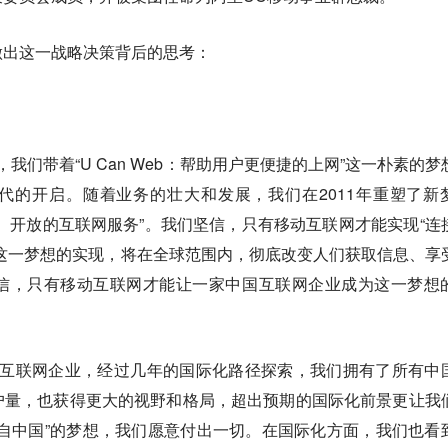
做出这一战略决策背后的思考：
我们带着“U Can Web：帮助用户更便捷的上网”这一朴素的梦
代的开启。随着业务的壮大和发展，我们在2011年重塑了新
、开放的互联网服务”。我们坚信，只有移动互联网才能实现“连
这一梦想的实现，将在全球范围内，彻底改变人们获取信息、享
信，只有移动互联网才能让一家中国互联网企业成为这一梦想
国互联网企业，经过几年的国际化路径探索，我们拥有了所有中
户量，也获得更大的视野和格局，超出预期的国际化前景更让我
自中国”的梦想，我们愿意付出一切。在国际化方面，我们也看