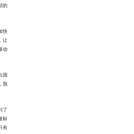
部的
加快
，让
移动
出国
，我
到了
被标
只有