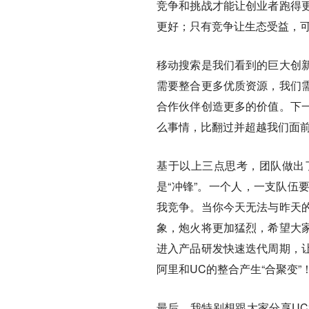
竞争和挑战才能让创业者跑得
更好；只有竞争让生态受益，
移动搜索是我们看到的巨大创
需要整合更多优质资源，我们
合作伙伴创造更多的价值。下
么事情，比翻过并超越我们面
基于以上三点思考，团队做出
是“冲锋”。一个人，一支队伍
我竞争。当你今天无法与昨天
象，炮火将更加猛烈，希望大
进入产品研发快速迭代周期，
阿里和UC的整合产生“合聚变”
最后，我特别想跟大家分享U