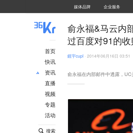
36氪Auto
数字时氪
企业号
未来消费
智能涌现
未来城市
启动Power on
媒体品牌
企业服务
企服点评
36氪出海
36氪研究院
潮生TIDE
36氪企服点评
36Kr研究院
36氪财经
职场bonus
36碳
后浪研究所
36Kr创新咨询
暗涌Waves
硬氪
氪睿研究院
俞永福&马云内
过百度对91的收
首页
鏡宇cupl
·
2014年06月16日 03:51
快讯
资讯
俞永福在内部邮件中透露，U
直播
最新
推荐
创投
财经
视频
汽车
AI
专题
科技
项目推荐
活动
专精特新
安徽
搜索