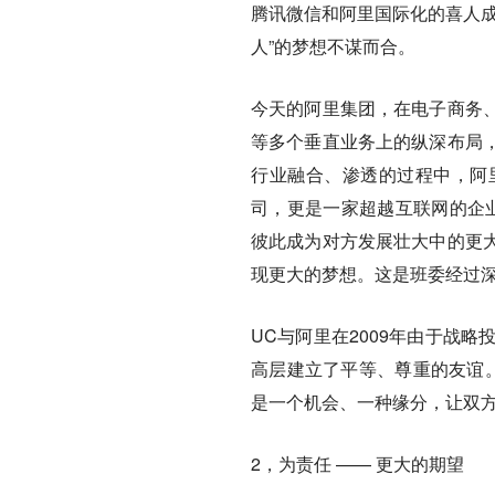
腾讯微信和阿里国际化的喜人成
人”的梦想不谋而合。
今天的阿里集团，在电子商务
等多个垂直业务上的纵深布局
行业融合、渗透的过程中，阿
司，更是一家超越互联网的企
彼此成为对方发展壮大中的更
现更大的梦想。这是班委经过
UC与阿里在2009年由于战
高层建立了平等、尊重的友谊。
是一个机会、一种缘分，让双
2，为责任 —— 更大的期望