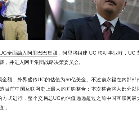
UC全面融入阿里巴巴集团
，阿里将组建 UC 移动事业群，UC 
群总裁，并进入阿里集团战略决策委员会。
金额，外界盛传UC的估值为50亿美金。不过俞永福在内部邮
创造目前中国互联网史上最大的并购整合：本次整合将大部分以
的方式进行，整个交易总UC的估值远远超过之前中国互联网最
值”。