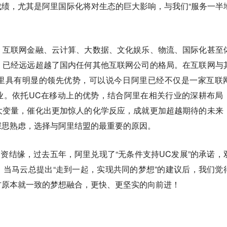
绩，尤其是阿里国际化将对生态的巨大影响，与我们“服务一半
、互联网金融、云计算、大数据、文化娱乐、物流、国际化甚至
，已经远远超越了国内任何其他互联网公司的格局。在互联网与
里具有明显的领先优势，可以说今日阿里已经不仅是一家互联
业。依托UC在移动上的优势，结合阿里在相关行业的深耕布局
大变量，催化出更加惊人的化学反应，成就更加超越期待的未来
深思熟虑，选择与阿里结盟的最重要的原因。
略投资结缘，过去五年，阿里兑现了“无条件支持UC发展”的承诺，
当马云总提出“走到一起，实现共同的梦想”的建议后，我们觉
方原本就一致的梦想融合，更快、更坚实的向前进！