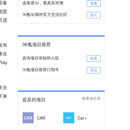
设备
选靠谱AI，看真实评测
查看
都是
36氪AI测评官方交流社区
加入
司进
36氪项目推荐
发布
果在
咨询项目审核和入驻
联系
ay
36氪项目推荐订阅号
关注
联合
下来
提及的项目
查看项目库
CAR
Car+