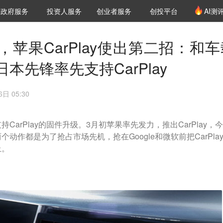
创投发布
项目推荐
核心服务
LP源计划
政府服务
投资人服务
创业者服务
创投平台
AI测
36氪Pro
VClub
VClub投资机构库
创投氪堂
城市之窗
投资机构职位推介
企业入驻
投资人认证
苹果CarPlay使出第二招：和车
本先锋率先支持CarPlay
日 05:30
arPlay的固件升级。3月初苹果率先发力，推出CarPlay，
动作都是为了抢占市场先机，抢在Google和微软前把CarPla
上。