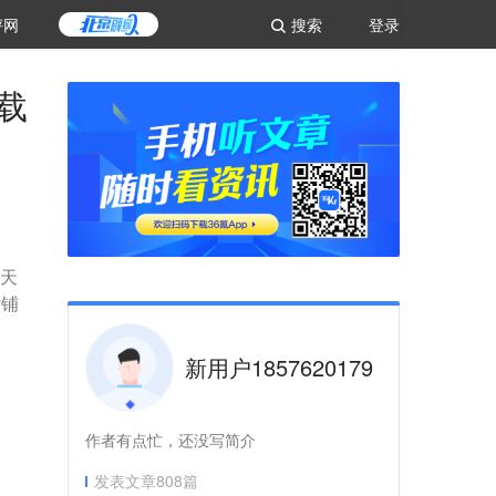
评网
搜索
登录
载
今天
y铺
新用户1857620179
作者有点忙，还没写简介
发表文章
808
篇