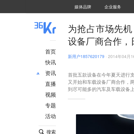
36氪Auto
数字时氪
企业号
未来消费
智能涌现
未来城市
启动Power on
媒体品牌
企业服务
企服点评
36氪出海
36氪研究院
潮生TIDE
36氪企服点评
36Kr研究院
36氪财经
职场bonus
36碳
后浪研究所
36Kr创新咨询
暗涌Waves
硬氪
氪睿研究院
为抢占市场先机，
设备厂商合作，日
首页
新用户1857620179
·
2014年04月16
快讯
资讯
首批五款设备在今年夏天进行支持C
又开始和车载设备厂商合作，两个
直播
最新
推荐
到尽可能多的汽车及车载设备
创投
财经
视频
汽车
AI
专题
科技
项目推荐
活动
专精特新
安徽
搜索