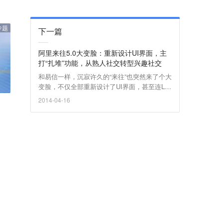
专题
下一篇
阿里来往5.0大变脸：重新设计UI界面，主
打“扎堆”功能，从熟人社交转型兴趣社交
和易信一样，沉寂许久的“来往”也突然来了个大
变脸，不仅全部重新设计了UI界面，甚至连Log
o都来了个180度大转弯，变成了一颗看起来比
2014-04-16
较畸形的柠檬......