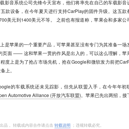
本家庭车载影音系统公司先锋今天宣布，他们将率先在自己的车载影音
会有五款设备，在今年夏天进行支持CarPlay的固件升级。这五款
从700美元到1400美元不等。 之前也有报道称，苹果会和多家公
y称得上是苹果的一个重要产品，可苹果甚至没有专门为其准备一场
ay的页面 —— 这和苹果一贯的作风是出入的，可以这么理解，苹
大程度上是为了抢占市场先机，抢在Google和微软发力前把CarPl
设备上。
oogle的车载系统还未见踪影，但先从联盟入手，在今年年初
n Automotive Alliance (开放汽车联盟)
。苹果已先出两招，接
出品， 转载或内容合作请点击
转载说明
；违规转载必究。