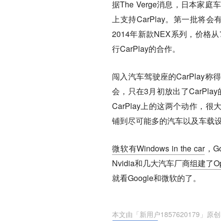
据The Verge消息，日
上支持CarPlay。第一批将
2014年新款NEX系列，价格
行CarPlay的合作。
闯入汽车驾驶座的CarPla
会，只在3月初放出了CarPl
CarPlay上的这两个动作，很
铺到尽可能多的汽车以及车载
微软有Windows in the car
，G
Nvidia和几大汽车厂商
组建了Ope
就看Google和微软的了。
本文由「
新用户1857620179
」原创