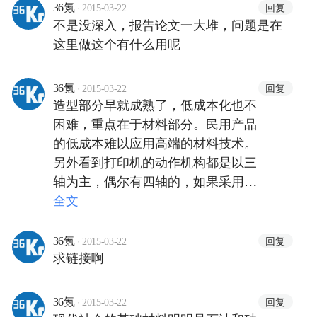
·
回复
36氪
2015-03-22
不是没深入，报告论文一大堆，问题是在
这里做这个有什么用呢
·
回复
36氪
2015-03-22
造型部分早就成熟了，低成本化也不
困难，重点在于材料部分。民用产品
的低成本难以应用高端的材料技术。
另外看到打印机的动作机构都是以三
轴为主，偶尔有四轴的，如果采用六
轴机构可以提高造型自由度，并联机
全文
构的话效率更高。
·
回复
36氪
2015-03-22
求链接啊
·
回复
36氪
2015-03-22