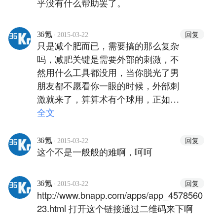
乎没有什么帮助罢了。
·
回复
36氪
2015-03-22
只是减个肥而已，需要搞的那么复杂
吗，减肥关键是需要外部的刺激，不
然用什么工具都没用，当你脱光了男
朋友都不愿看你一眼的时候，外部刺
激就来了，算算术有个球用，正如记
账无法真正让你变的节约一样，只是
全文
告诉你钱花哪里了，其实想花的还是
会花，想吃的还是会吃，没有外部的
·
回复
36氪
2015-03-22
这个不是一般般的难啊，呵呵
动力，人想靠自己战胜自己的欲望是
无法办到的，你能把自己提起来么？
那些用各种工具自残的人就像是现代
·
回复
36氪
2015-03-22
人先是吃撑了然后又去健身房运动一
http://www.bnapp.com/apps/app_4578560
样，都是在自欺欺人，关键问题不在
23.html 打开这个链接通过二维码来下啊
用什么工具，而是你活的太安逸了，