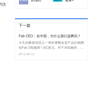
的注
下一篇
Fab CEO：在中国，为什么我们选腾讯？
今天的重磅消息之一绝对要数创意产品闪购网
站Fab D轮融资1.5亿美元。对于本轮融资，Fa
b CEO Jason Goldberg有这样一句解释：“如果
2013-06-19
Fab 只是想做美国本土的生意，也没有必要融
这么多钱。”而从腾讯和日本 Itochu的参投来
看，中国和日本市场即将成为Fab海外扩张的
新阵地。