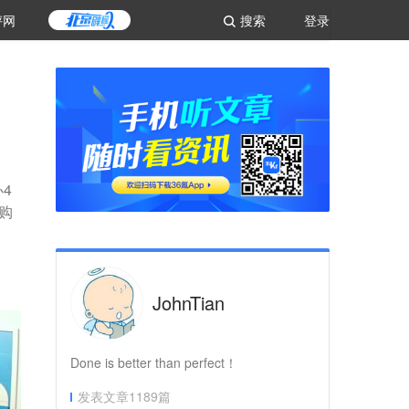
评网
搜索
登录
4
购
。
JohnTian
Done is better than perfect！
发表文章
1189
篇