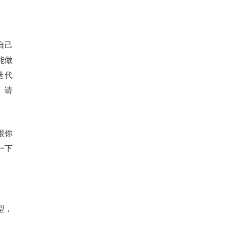
自己
能做
迭代
。请
跟你
一下
型，