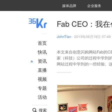
36氪Auto
数字时氪
企业号
未来消费
智能涌现
未来城市
启动Power on
媒体品牌
企业服务
企服点评
36氪出海
36氪研究院
潮生TIDE
36氪企服点评
36Kr研究院
36氪财经
职场bonus
36碳
后浪研究所
36Kr创新咨询
暗涌Waves
硬氪
氪睿研究院
Fab CEO：
JohnTian
·
2013年06月19日 07:49
首页
快讯
本文来自创意闪购网站Fab的CE
家（科技）公司的过程中学到的
资讯
网站过程中学到的一些经验。
直播
最新
推荐
创投
财经
视频
汽车
AI
专题
科技
项目推荐
活动
专精特新
安徽
搜索