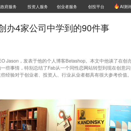
创投发布
项目推荐
核心服务
LP源计划
政府服务
投资人服务
创业者服务
创投平台
AI测
36氪Pro
VClub
VClub投资机构库
创投氪堂
城市之窗
投资机构职位推介
企业入驻
投资人认证
我在创办4家公司中学到的90件事
O Jason，发表于他的个人博客Betashop。本文中他谈了在创办
一些事情，特别总结了Fab从一个同性恋网站转型到现在创意闪
这些经验对于创业者、投资人、行业从业者都具有很大参考价值