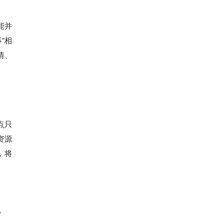
能并
”相
情、
点只
资源
，将
。