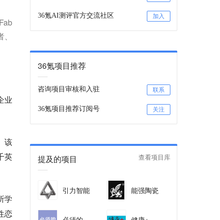
36氪AI测评官方交流社区
加入
ab
者、
36氪项目推荐
咨询项目审核和入驻
联系
企业
36氪项目推荐订阅号
关注
。该
千英
提及的项目
查看项目库
引力智能
能强陶瓷
所学
性恋
必须的
健康+