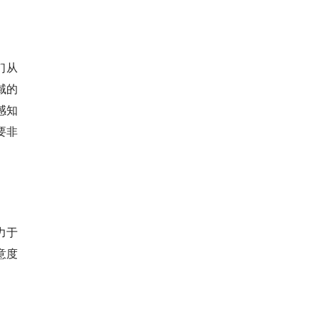
们从
领域的
感知
要非
力于
意度