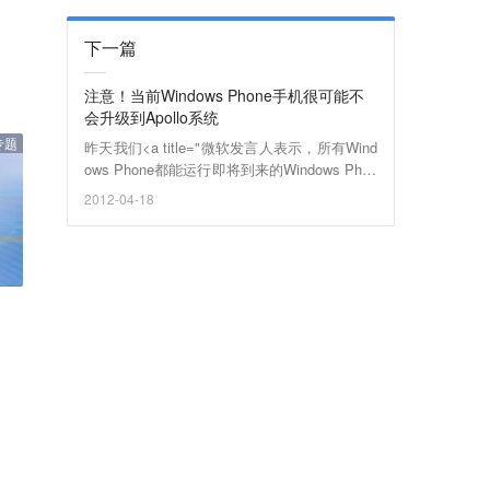
下一篇
注意！当前Windows Phone手机很可能不
会升级到Apollo系统
专题
昨天我们<a title="微软发言人表示，所有Wind
ows Phone都能运行即将到来的Windows Phon
e 8更新" href="http://www.36kr.com/p/100838.
2012-04-18
html" target="_blank">报道了</a>有微软人士
宣称当前所有Window Phone都会升级到下一代
Ap0llo系统，但现在看来该“微软人士”<a href
="http://www.theverge.com/2012/4/17/295643
9/windows-phone-8-apollo-no-upgrade" target
="_blank">有点不靠谱</a>，有可靠消息
称：“事实并非如此，因为从Mango系统到Apoll
o系统没有升级方法。” 虽然我们非常愿意相信
之前的消息是真的，但似乎事实让大家失望
了。而且微软官方也给了一个答复：“我们向大
众声明，未来应用市场中的所有应用都能运行
在下一代Windows Phone上。但除此之外，对
于未来发布的事情我们无可奉告。”