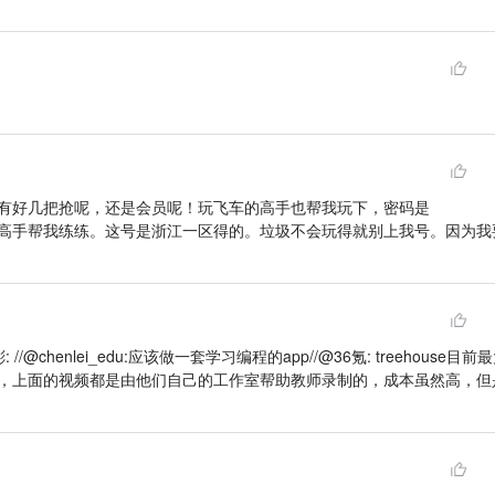
有好几把抢呢，还是会员呢！玩飞车的高手也帮我玩下，密码是
望能有cf高手帮我练练。这号是浙江一区得的。垃圾不会玩得就别上我号。因为
/@chenlei_edu:应该做一套学习编程的app//@36氪: treehouse目前
，上面的视频都是由他们自己的工作室帮助教师录制的，成本虽然高，但