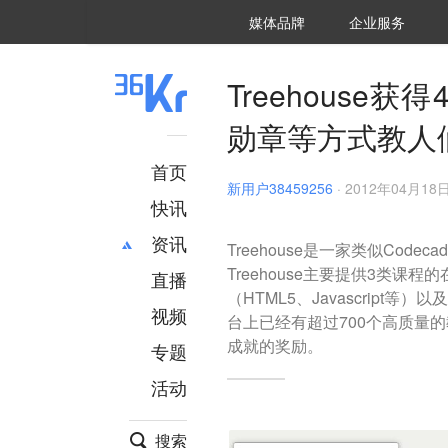
36氪Auto
数字时氪
企业号
未来消费
智能涌现
未来城市
启动Power on
媒体品牌
企业服务
企服点评
36氪出海
36氪研究院
潮生TIDE
36氪企服点评
36Kr研究院
36氪财经
职场bonus
36碳
后浪研究所
36Kr创新咨询
暗涌Waves
硬氪
氪睿研究院
Treehous
勋章等方式教人们
首页
新用户38459256
·
2012年04月18日
快讯
资讯
Treehouse是一家类似Cod
Treehouse主要提供3类课
直播
最新
推荐
（HTML5、Javascrip
创投
财经
视频
台上已经有超过700个高质量
汽车
AI
成就的奖励。
专题
科技
项目推荐
活动
专精特新
安徽
搜索