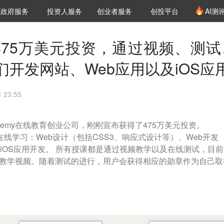
创投发布
项目推荐
核心服务
LP源计划
政府服务
投资人服务
创业者服务
创投平台
AI测
36氪Pro
VClub
VClub投资机构库
创投氪堂
城市之窗
投资机构职位推介
企业入驻
投资人认证
e获得475万美元投资，通过视频、测
开发网站、Web应用以及iOS应
 23:55
ecademy在线教育创业公司，刚刚宣布获得了475万美元投资。
程的在线学习：Web设计（包括CSS3、响应式设计等）、Web开发
t等）以及iOS应用开发。 所有授课都是通过视频教学以及在线测试，目
的教学视频。随着测试的进行，用户会获得相应的勋章作为自己取