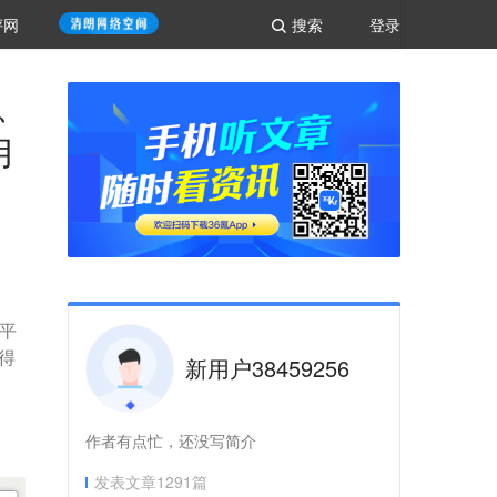
评网
搜索
登录
试、
用
前平
得
新用户38459256
作者有点忙，还没写简介
发表文章
1291
篇