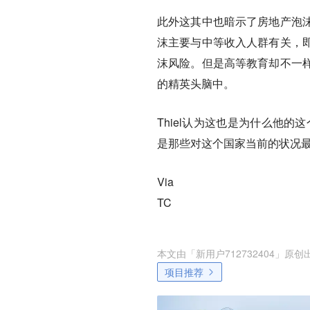
此外这其中也暗示了房地产泡
沫主要与中等收入人群有关，
沫风险。但是高等教育却不一
的精英头脑中。
Thiel认为这也是为什么他
是那些对这个国家当前的状况最
Via
TC
本文由「
新用户712732404
」原创
项目推荐