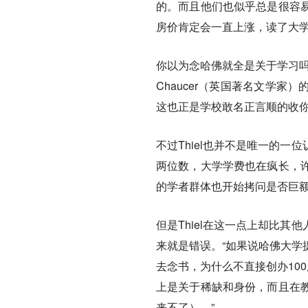
的。而且他们也似乎总是很容
房价肯定会一直上涨，读了大
你以为念哈佛就全是关于学习
Chaucer（英国著名文学
这也正是学校敢名正言顺的收
不过Thiel也并不是唯一的
两位数，大学学费也在疯长，
的学者群体也开始拷问是否巨
但是Thiel在这一点上却比
来就是错误。“如果说哈佛大学
去念书，为什么不直接创办10
上是关于稀缺和身份，而且在
来不了）。”