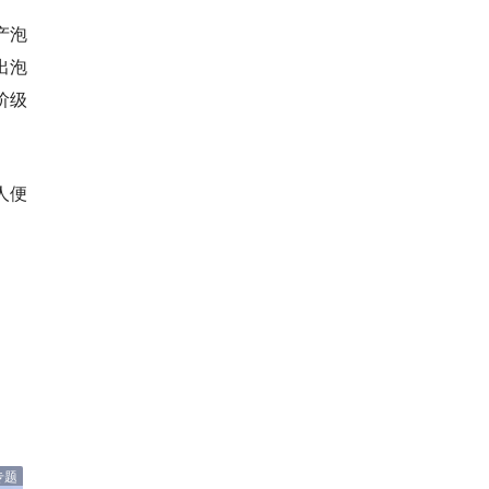
产泡
出泡
阶级
人便
专题