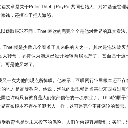
章是关于Peter Thiel（PayPal共同创始人，对冲基金管理
于赚钱，还擅长于把人激怒。
以赚取眼球不同，Thiel表达的完完全全是他对世界的真实看法
沫，Thiel就是少数几个看准了其来临的人之一。其次是泡沫破灭
180度大转弯，坚持认为泡沫已经开始转向房地产了。甚至基于这
产。可是他又对了。
候，我又一次为他的观点所惊叹。他表示，互联网行业里根本还不存
沫的地方是高等教育。他说，泡沫的出现就是当某些东西被过度
国也许就只有教育是人们依然信任的一项事业了。Thiel的胆子
世界宣布根本不存在圣诞老人一样，这可是完全不能谈论的禁忌
接受教育也是对未来投下的保险。人们仿佛很容易听到：买吧，