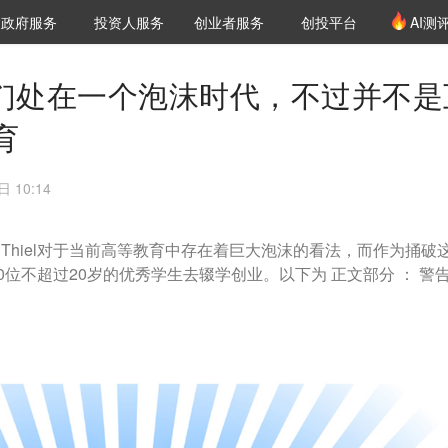
创投发布
项目推荐
核心服务
LP源计划
政府服务
投资人服务
创业者服务
创投平台
AI测
36氪Pro
VClub
VClub投资机构库
创投氪堂
城市之窗
投资机构职位推介
企业入驻
投资人认证
el：我们处在一个泡沫时代，不过并不
育
 10:14
r Thiel对于当前高等教育中存在着巨大泡沫的看法，而作为捅破
位不超过20岁的优秀学生去辍学创业。以下为 正文部分 ： 警