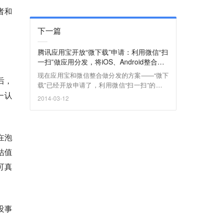
者和
下一篇
腾讯应用宝开放“微下载”申请：利用微信“扫
。
一扫”做应用分发，将iOS、Android整合为
一个二维码
现在应用宝和微信整合做分发的方案——“微下
后，
载”已经开放申请了，利用微信“扫一扫”的入口
一认
做渠道分发。
2014-03-12
在泡
估值
可真
。
没事