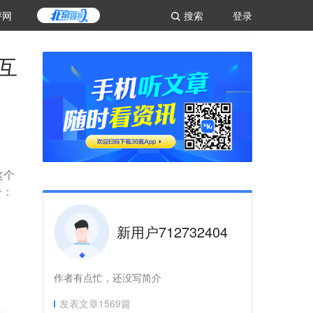
评网
搜索
登录
是互
这个
告：
新用户712732404
作者有点忙，还没写简介
发表文章
1569
篇