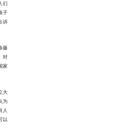
人们
孩子
告诉
春藤
。对
国家
立大
认为
有人
可以