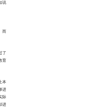
如说
。而
过了
教育
上本
够进
实际
却进