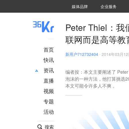
36氪Auto
数字时氪
企业号
未来消费
智能涌现
未来城市
启动Power on
媒体品牌
企业服务
企服点评
36氪出海
36氪研究院
潮生TIDE
36氪企服点评
36Kr研究院
36氪财经
职场bonus
36碳
后浪研究所
36Kr创新咨询
暗涌Waves
硬氪
氪睿研究院
Peter Thi
联网而是高等教
首页
新用户712732404
·
2014年03月12日
快讯
资讯
编者按：本文主要阐述了 Pete
泡沫的一种方法，他打算挑选20
直播
最新
推荐
本文可能令许多人不爽 。
创投
财经
视频
汽车
AI
专题
科技
项目推荐
活动
专精特新
安徽
搜索