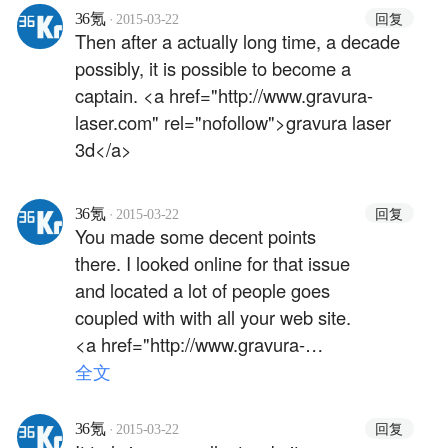
rel="nofollow">gravura ceasuri</a>
·
回复
36氪
2015-03-22
Then after a actually long time, a decade
possibly, it is possible to become a
captain. <a href="http://www.gravura-
laser.com" rel="nofollow">gravura laser
3d</a>
·
回复
36氪
2015-03-22
You made some decent points
there. I looked online for that issue
and located a lot of people goes
coupled with with all your web site.
<a href="http://www.gravura-
laser.com" rel="nofollow">gravura
全文
pe sticla</a>
·
回复
36氪
2015-03-22