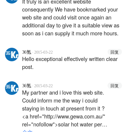
It truly is an excellent website
consequently We have bookmarked your
web site and could visit once again an
additional day to give it a suitable view as
soon as i can supply it much more hours.
·
回复
36氪
2015-03-22
Hello exceptional effectively written clear
post.
·
回复
36氪
2015-03-22
My partner and i love this web site.
Could inform me the way i could
staying in touch at present from it ?
<a href="http://www.gewa.com.au/"
rel="nofollow">solar hot water perth
wa</a>
全文