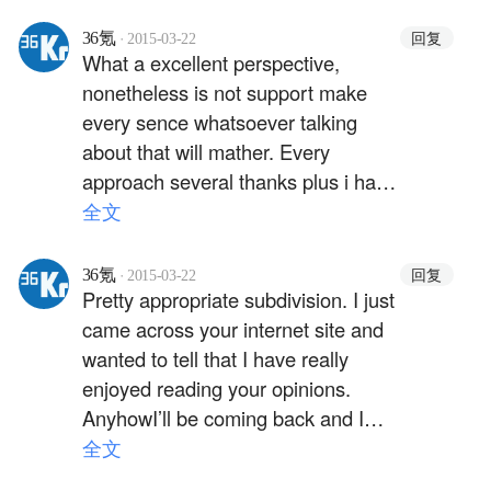
post, That would explain me
stumbuling upon this post. But we’re
·
回复
36氪
2015-03-22
What a excellent perspective,
certainly all members inside the
nonetheless is not support make
world of tips. <a
every sence whatsoever talking
href="http://www.gravura-laser.com"
about that will mather. Every
rel="nofollow">gravura</a>
approach several thanks plus i had
endeavor to discuss your personal
全文
publish straight into delicius
nonetheless it's apparently issues
·
回复
36氪
2015-03-22
Pretty appropriate subdivision. I just
using your websites are you able to
came across your internet site and
please recheck the item. with thanks
wanted to tell that I have really
once again. <a
enjoyed reading your opinions.
href="http://www.gravura-laser.com"
AnyhowI’ll be coming back and I
rel="nofollow">gravura dex</a>
hope you post once again soon. <a
全文
href="http://www.gravura-laser.com"