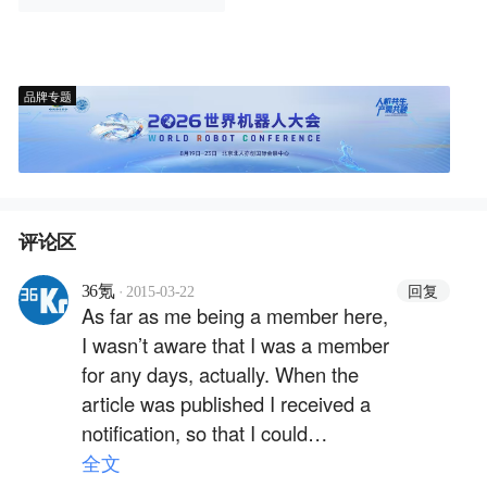
品牌专题
评论区
·
回复
36氪
2015-03-22
As far as me being a member here,
I wasn’t aware that I was a member
for any days, actually. When the
article was published I received a
notification, so that I could
participate in the discussion of the
全文