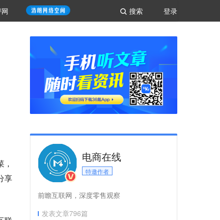
评网
搜索
登录
电商在线
菜，
特邀作者
分享
。
前瞻互联网，深度零售观察
发表文章
796
篇