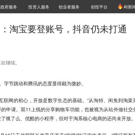
创投发布
项目推荐
核心服务
LP源计划
政府服务
投资人服务
创业者服务
创投平台
AI测
36氪Pro
VClub
VClub投资机构库
创投氪堂
城市之窗
投资机构职位推介
企业入驻
投资人认证
.0：淘宝要登账号，抖音仍未打通
正在继续。
里、字节跳动和腾讯的态度显得颇为微妙。
互联网的初心，开放是数字生态的基础。”从淘特、闲鱼到淘菜
的申请。双11上线的分享购物车功能，也被视为从站外做社交
放了饿了么、优酷的小程序，但对于淘系核心电商的还尚未开放