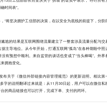
月13日工信部部长肖亚庆关于“拆墙”的证实中表示，“呼吁所有
确时间表”。
，“将坚决拥护工信部的决策，
在以安全为底线的前提下，分阶
但尴尬的结果是互联网围绕流量建立了一整套涉及流量分配与交
据主导地位。从今年开始，打通互联网“孤岛”在各种期盼中照
没有预想中顺利。来自监管的谈话也变成了“当头棒喝”。外界
态来拥抱变化。
方发布关于《微信外部链接内容管理规范》的更新说明。相比第
0多字的说明翻译过来就是：从11月30日起，
用户可以在微信私
平台的商品链接也可以打开，完成下单、支付的闭环。