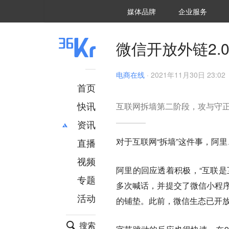
36氪Auto
数字时氪
企业号
未来消费
智能涌现
未来城市
启动Power on
媒体品牌
企业服务
企服点评
36氪出海
36氪研究院
潮生TIDE
36氪企服点评
36Kr研究院
36氪财经
职场bonus
36碳
后浪研究所
36Kr创新咨询
暗涌Waves
硬氪
氪睿研究院
微信开放外链2
电商在线
·
2021年11月30日 23:02
首页
快讯
互联网拆墙第二阶段，攻与守
资讯
对于互联网“拆墙”这件事，阿
直播
最新
推荐
创投
财经
视频
阿里的回应透着积极，“互联是
汽车
AI
专题
多次喊话，并提交了微信小程序
科技
项目推荐
活动
专精特新
安徽
的铺垫。此前，微信生态已开
搜索