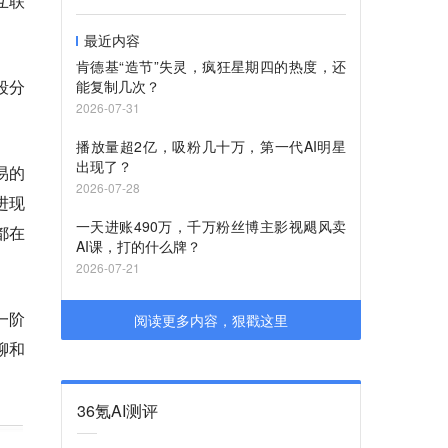
互联
最近内容
肯德基“造节”失灵，疯狂星期四的热度，还
段分
能复制几次？
2026-07-31
播放量超2亿，吸粉几十万，第一代AI明星
出现了？
易的
2026-07-28
进现
一天进账490万，千万粉丝博主影视飓风卖
都在
AI课，打的什么牌？
2026-07-21
一阶
阅读更多内容，狠戳这里
聊和
36氪AI测评