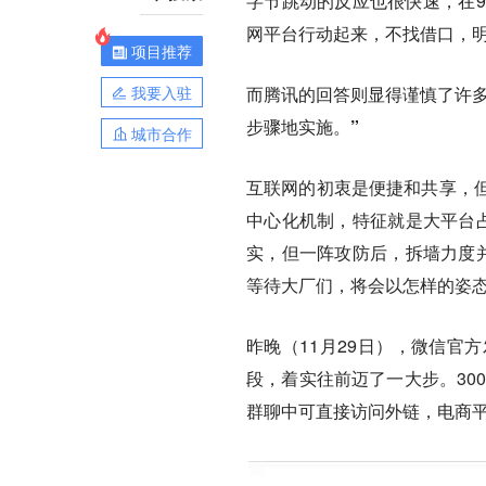
字节跳动的反应也很快速，在9
网平台行动起来，不找借口，明
项目推荐
我要入驻
而腾讯的回答则显得谨慎了许多
步骤地实施。”
城市合作
互联网的初衷是便捷和共享，
中心化机制，特征就是大平台占
实，但一阵攻防后，拆墙力度并
等待大厂们，将会以怎样的姿
昨晚（11月29日），微信官
段，着实往前迈了一大步。30
群聊中可直接访问外链，电商