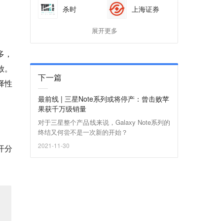
杀时
上海证券
展开更多
多，
放。
下一篇
择性
最前线 | 三星Note系列或将停产：曾击败苹
果获千万级销量
对于三星整个产品线来说，Galaxy Note系列的
终结又何尝不是一次新的开始？
2021-11-30
开分