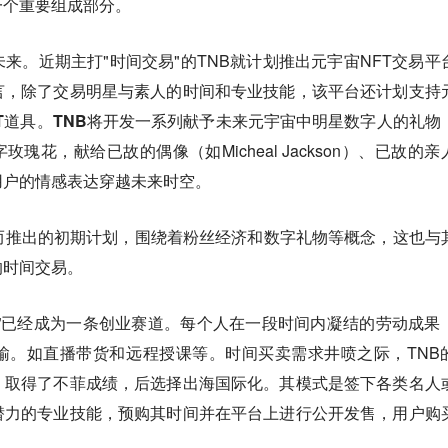
一个重要组成部分。
来。近期主打"时间交易"的TNB就计划推出元宇宙NFT交易平
言，
除了交易明星与素人的时间和专业技能，该平台还计划支持
T道具。TNB将开发一系列献予未来元宇宙中明星数字人的礼物
瑰花，献给已故的偶像（如Micheal Jackson）、已故的亲
用户的情感表达穿越未来时空。
而推出的初期计划，围绕着粉丝经济和数字礼物等概念，这也与
的时间交易。
”已经成为一条创业赛道。每个人在一段时间内凝结的劳动成果
输。如直播带货和远程授课等。时间买卖需求井喷之际，TNB
，取得了不菲成绩，后选择出海国际化。其模式是签下各类名人
潜力的专业技能，预购其时间并在平台上进行公开发售，用户购