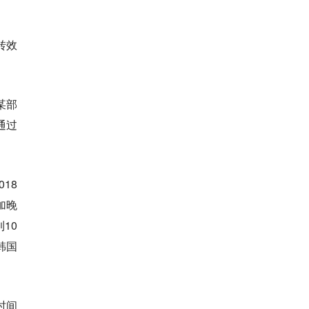
转效
某部
通过
18
加晚
10
韩国
时间