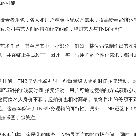
恶的可能；
演撮合者角色，名人和用户精准匹配双方需求，提高粉丝经济运
纪公司与艺人间的潜在经济纠纷，增进艺人与TNB的信任；
的艺术作品，甚至是其中一小部分。例如，某位偶像制作出其在
，并在链上生成NFT。因此，每一位用户的个性化需求，都可
的理解，TNB早先也举办过一些重量级人物的时间拍卖活动。20
和巴菲特的“晚宴时间”拍卖活动，用户可通过竞拍的方式获取参
这两位名人身价不菲，起拍价也相对高昂。最终售出的份额不到
元。这基本验证了TNB业务逻辑的可行性。另外，TNB还签下了
国娱乐圈引起关注。
更多低门槛、全民化的服务，以拓展更广阔的市场空间。同时，