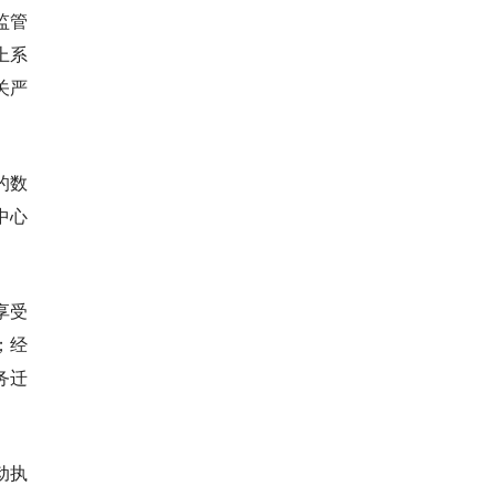
监管
上系
关严
的数
中心
享受
；经
务迁
动执