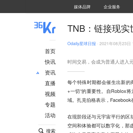
36氪Auto
数字时氪
企业号
未来消费
智能涌现
未来城市
启动Power on
媒体品牌
企业服务
企服点评
36氪出海
36氪研究院
潮生TIDE
36氪企服点评
36Kr研究院
36氪财经
职场bonus
36碳
后浪研究所
36Kr创新咨询
暗涌Waves
硬氪
氪睿研究院
TNB：链接现实
Odaily星球日报
·
2021年08月23日 1
首页
快讯
时间交易，会成为普通人进入
资讯
每个特殊时期都会催生出新的
直播
最新
推荐
+一切”的重要性。自Robl
创投
财经
视频
汽车
AI
域。扎克伯格表示，Facebo
专题
科技
项目推荐
活动
专精特新
安徽
在现阶段还与元宇宙平行的区块
空间和体验都可以数字化，那虚
搜索