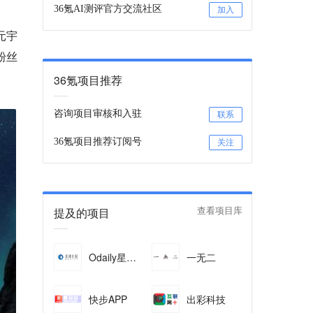
36氪AI测评官方交流社区
加入
元宇
粉丝
36氪项目推荐
咨询项目审核和入驻
联系
36氪项目推荐订阅号
关注
提及的项目
查看项目库
Odaily星球日报
一无二
快步APP
出彩科技