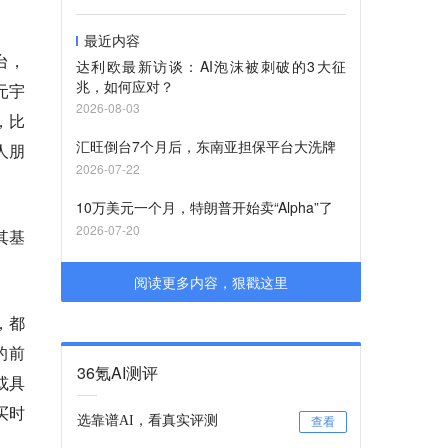
最近内容
台，
达利欧最新访谈：AI泡沫被刺破的3大征
兆，如何应对？
元宇
2026-08-03
，
比
汇旺倒台7个月后，东南亚担保平台大洗牌
人朋
2026-07-22
10万美元一个月，特朗普开始卖“Alpha”了
2026-07-20
其基
阅读更多内容，狠戳这里
，都
的前
36氪AI测评
或具
买时
选靠谱AI，看真实评测
查看