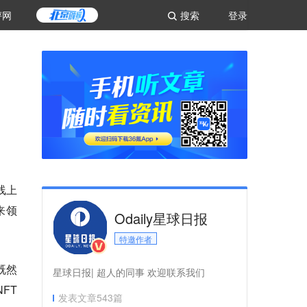
评网
搜索
登录
线上
来领
Odaily星球日报
特邀作者
既然
星球日报| 超人的同事 欢迎联系我们
FT
发表文章
543
篇