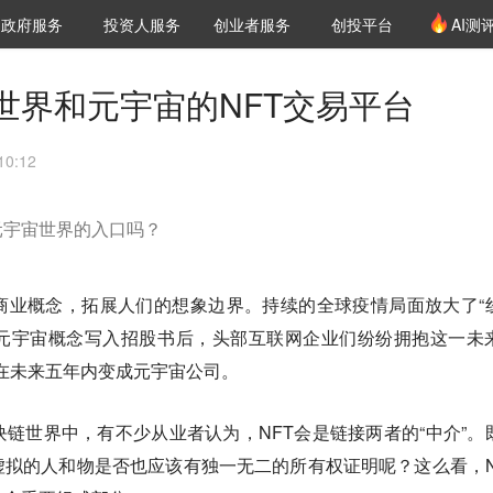
创投发布
项目推荐
核心服务
LP源计划
政府服务
投资人服务
创业者服务
创投平台
AI测
36氪Pro
VClub
VClub投资机构库
创投氪堂
城市之窗
投资机构职位推介
企业入驻
投资人认证
世界和元宇宙的NFT交易平台
0:12
元宇宙世界的入口吗？
商业概念，拓展人们的想象边界。持续的全球疫情局面放大了“
ox将元宇宙概念写入招股书后，头部互联网企业们纷纷拥抱这一未
ok在未来五年内变成元宇宙公司。
链世界中，有不少从业者认为，NFT会是链接两者的“中介”。
拟的人和物是否也应该有独一无二的所有权证明呢？这么看，N