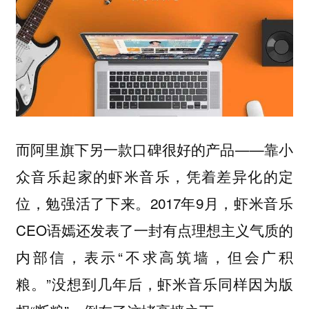
而阿里旗下另一款口碑很好的产品——靠小
众音乐起家的虾米音乐，凭着差异化的定
位，勉强活了下来。2017年9月，虾米音乐
CEO语嫣还发表了一封有点理想主义气质的
内部信，表示“不求高筑墙，但会广积
粮。”没想到几年后，虾米音乐同样因为版