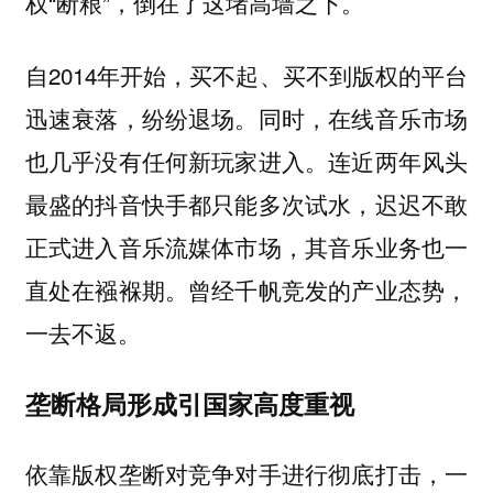
权“断粮”，倒在了这堵高墙之下。
自2014年开始，买不起、买不到版权的平台
迅速衰落，纷纷退场。同时，在线音乐市场
也几乎没有任何新玩家进入。连近两年风头
最盛的抖音快手都只能多次试水，迟迟不敢
正式进入音乐流媒体市场，其音乐业务也一
直处在襁褓期。曾经千帆竞发的产业态势，
一去不返。
垄断格局形成引国家高度重视
依靠版权垄断对竞争对手进行彻底打击，一