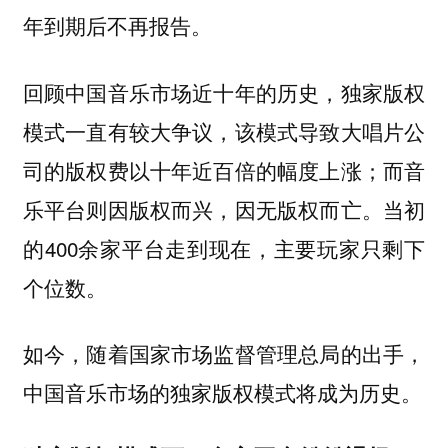
年到期后不再报告。
回顾中国音乐市场近十年的历史，独家版权
模式一直有较大争议，该模式导致大唱片公
司的版权费以十年近百倍的幅度上涨；而音
乐平台则因版权而兴，因无版权而亡。当初
的400余家平台走到现在，主要玩家只剩下
个位数。
如今，随着国家市场监督管理总局的出手，
中国音乐市场的独家版权模式将成为历史。