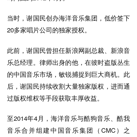
当时，谢国民创办海洋音乐集团，低价签下
20多家唱片公司的独家授权。
此前，谢国民曾担任新浪网副总裁、新浪音
乐总经理。律师出身的他，在彼时盗版丛生
的中国音乐市场，敏锐捕捉到巨大商机。此
后，谢国民持续收割大量独家版权，进而通
过版权维权等手段获取丰厚收益。
至2014年4月，海洋音乐与酷狗音乐、酷我
音乐合并组建中国音乐集团（CMC）之