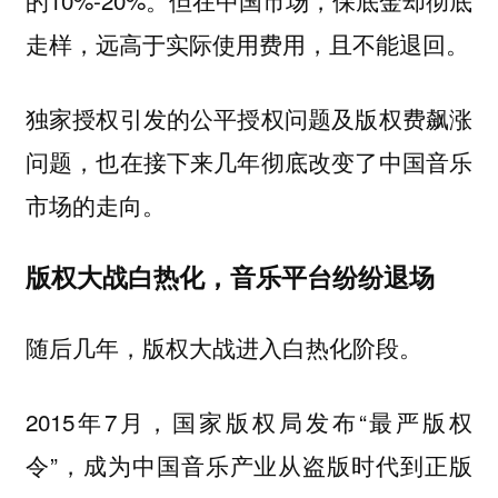
的10%-20%。但在中国市场，保底金却彻底
走样，远高于实际使用费用，且不能退回。
独家授权引发的公平授权问题及版权费飙涨
问题，也在接下来几年彻底改变了中国音乐
市场的走向。
版权大战白热化，音乐平台纷纷退场
随后几年，版权大战进入白热化阶段。
2015年7月，国家版权局发布“最严版权
令”，成为中国音乐产业从盗版时代到正版