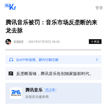
登录
腾讯音乐被罚：音乐市场反垄断的来
龙去脉
锌财经
2021年07月25日 06:00
反垄断落锤，腾讯音乐告别独家版权时代。
腾讯音乐
已上市
在线音乐服务商