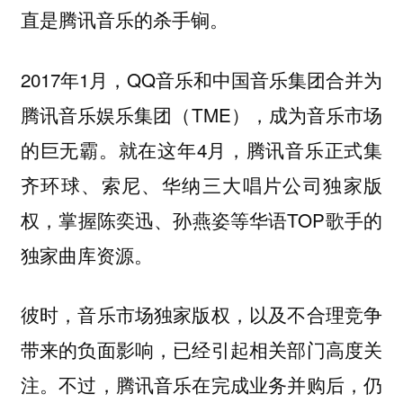
直是腾讯音乐的杀手锏。
2017年1月，QQ音乐和中国音乐集团合并为
腾讯音乐娱乐集团（TME），成为音乐市场
的巨无霸。就在这年4月，腾讯音乐正式集
齐环球、索尼、华纳三大唱片公司独家版
权，掌握陈奕迅、孙燕姿等华语TOP歌手的
独家曲库资源。
彼时，音乐市场独家版权，以及不合理竞争
带来的负面影响，已经引起相关部门高度关
注。不过，腾讯音乐在完成业务并购后，仍