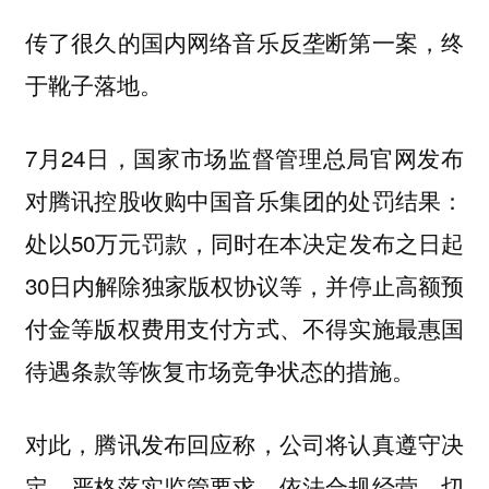
传了很久的国内网络音乐反垄断第一案，终
于靴子落地。
7月24日，国家市场监督管理总局官网发布
对腾讯控股收购中国音乐集团的处罚结果：
处以50万元罚款，同时在本决定发布之日起
30日内解除独家版权协议等，并停止高额预
付金等版权费用支付方式、不得实施最惠国
待遇条款等恢复市场竞争状态的措施。
对此，腾讯发布回应称，公司将认真遵守决
定，严格落实监管要求，依法合规经营，切