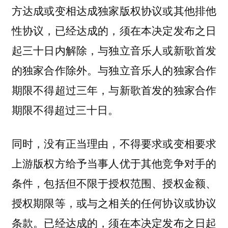
方达成或变相达成独家版权协议或其他排他
性协议，已经达成的，须在本决定发布之日
起三十日内解除，与独立音乐人或新歌首发
的独家合作除外。与独立音乐人的独家合作
期限不得超过三年，与新歌首发的独家合作
期限不得超过三十日。
同时，没有正当理由，不得要求或变相要求
上游版权方给予当事人优于其他竞争对手的
条件，包括但不限于授权范围、授权金额、
授权期限等，或与之相关的任何协议或协议
条款。已经达成的，须在本决定发布之日起