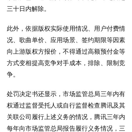
三十日内解除。
此外，依据版权实际使用情况、用户付费情
况、歌曲单价、应用场景、签约期限等因素
向上游版权方报价，不得通过高额预付金等
方式变相提高竞争对手成本，排除、限制竞
争。
处罚决定书还显示，市场监管总局三年内有
权通过监督受托人或自行监督检查腾讯及其
关联公司履行上述义务的情况，腾讯三年内
每年向市场监管总局报告履行义务情况，三