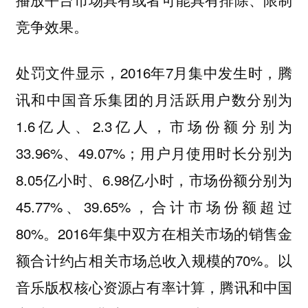
竞争效果。
处罚文件显示，2016年7月集中发生时，腾
讯和中国音乐集团的月活跃用户数分别为
1.6亿人、2.3亿人，市场份额分别为
33.96%、49.07%；用户月使用时长分别为
8.05亿小时、6.98亿小时，市场份额分别为
45.77%、39.65%，合计市场份额超过
80%。2016年集中双方在相关市场的销售金
额合计约占相关市场总收入规模的70%。以
音乐版权核心资源占有率计算，腾讯和中国