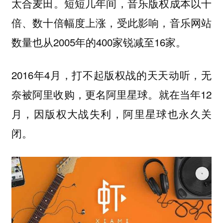
太合麦田。短短几年间，音乐版权成本以十
倍、数十倍幅度上涨，受此影响，音乐网站
数量也从2005年的400家锐减至16家。
2016年4月，打不起版权战的天天动听，无
奈被阿里收购，更名阿里星球。就在当年12
月，因版权大战失利，阿里星球也永久关
闭。