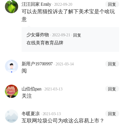
·
回复
汪汪回家 Emily
2022-09-20
可以去黑猫投诉去了解下美术宝是个啥玩
意
·
·
回复
少女爆炸物
2022-09-21
在线美育教育品牌
·
回复
新用户19700997
2021-03-14
阅
·
回复
山伯伯pan
2021-03-13
关注
·
回复
冬暖夏凉
2021-03-13
互联网垃圾公司为啥这么容易上市？