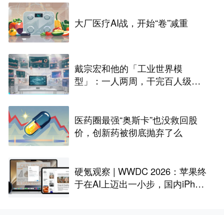
大厂医疗AI战，开始“卷”减重
戴宗宏和他的「工业世界模
型」：一人两周，干完百人级定
制化“累活”
医药圈最强“奥斯卡”也没救回股
价，创新药被彻底抛弃了么
硬氪观察 | WWDC 2026：苹果终
于在AI上迈出一小步，国内iPhon
e还是用不上