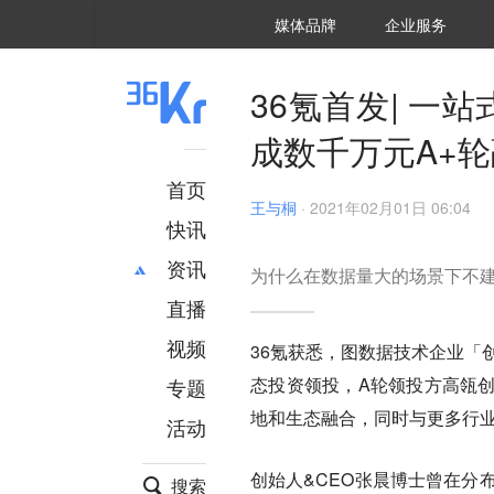
36氪Auto
数字时氪
企业号
未来消费
智能涌现
未来城市
启动Power on
媒体品牌
企业服务
企服点评
36氪出海
36氪研究院
潮生TIDE
36氪企服点评
36Kr研究院
36氪财经
职场bonus
36碳
后浪研究所
36Kr创新咨询
暗涌Waves
硬氪
氪睿研究院
36氪首发| 
成数千万元A+
首页
王与桐
·
2021年02月01日 06:04
快讯
资讯
为什么在数据量大的场景下不
直播
最新
推荐
创投
财经
视频
36氪获悉，图数据技术企业「
汽车
AI
态投资领投，A轮领投方高瓴
专题
科技
项目推荐
地和生态融合，同时与更多行
活动
专精特新
安徽
创始人&CEO张晨博士曾在分
搜索