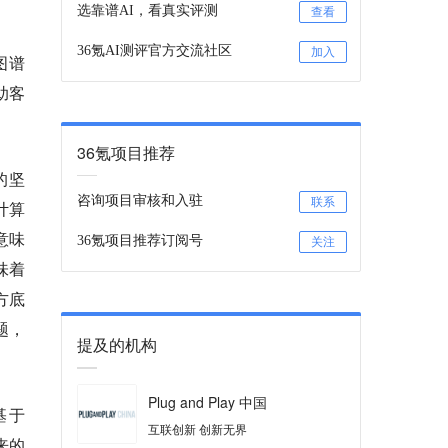
选靠谱AI，看真实评测
查看
36氪AI测评官方交流社区
加入
图谱
助客
36氪项目推荐
的坚
咨询项目审核和入驻
联系
计算
意味
36氪项目推荐订阅号
关注
味着
方底
题，
提及的机构
Plug and Play 中国
基于
互联创新 创新无界
来的