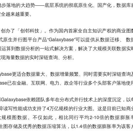
稳步落地的大趋势——
底层系统的彻底原生化、国产化，数据库
安全越来越重要。
8月创办了「创邻科技」。作为国内首家全自主知识产权的商业图
生并行图平台产品“Galaxybase”可以提供
从数据迁移、 数
据运算到数据分析的一站式解决方案
，解决了大规模关联数据实
实现海量数据的实时深链查询、分析。
base更适合
数据量大、数据增量频繁、同时需要实时深链查询
xybase已在金融、互联网、电力、政企等行业多个头部客户落地使
Galaxybase依赖团队多年在分布式并行技术上的深度沉淀，以
的优异读写性能成功支持了4万亿规模的行业大图。这是目前已知商
规模图数据。不仅如此，相比同行平均2-10倍的数据膨胀
研的原生图存储及优秀的数据压缩算法，以1.4倍的数据膨胀率为该客