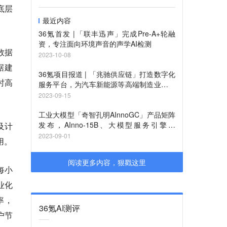
底层
最近内容
36氪首发 |「联丰迅声」完成Pre-A+轮融
资，专注面向环境声音的声学AI检测
数据
2023-10-08
据建
36氪项目报道 | 「兆驰供应链」打造数字化
时高
服务平台，为汽车新能源等高端制造业提供
全链路供应链服务
2023-09-15
工业大模型「奇智孔明AInnoGC」产品矩阵
发布，AInno-15B、大模型服务引擎、
及计
ChatX 落地
2023-09-01
用。
阅读更多内容，狠戳这里
每小
业化
率，
36氪AI测评
户节