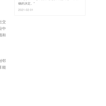
确的决定。”
2021-02-01
社交
业中
强和
创邻
算能