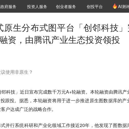
创投发布
项目推荐
核心服务
LP源计划
政府服务
投资人服务
创业者服务
创投平台
AI测
36氪Pro
VClub
VClub投资机构库
创投氪堂
城市之窗
投资机构职位推介
企业入驻
投资人认证
一站式原生分布式图平台「创邻科技」
轮融资，由腾讯产业生态投资领投
建议使用非原生？
创邻科技」近日宣布完成数千万元A+轮融资。本轮融资由腾讯产
创投跟投。据悉，本轮融资将用于进一步推进原生图数据库的产
业客户达成广泛的战略合作。
布式并行系统科研和产业化领域工作接近20年，他发现了图数据