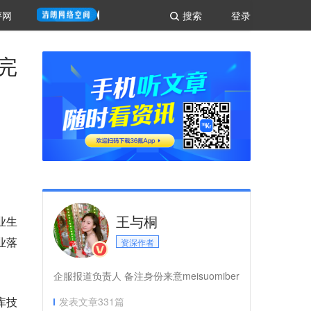
评网
搜索
登录
完
王与桐
业生
业落
资深作者
企服报道负责人 备注身份来意meisuomiber
库技
发表文章
331
篇