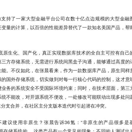
se成功支持了一家大型金融平台公司在数十亿点边规模的大型金融
征变量的计算，以百倍的性能差异替代了一款知名美国产品，帮
底原生化、国产化，真正实现数据库技术的全自主可控有自己
第三方存储系统，无需进行系统间黑盒子沟通，能够通过高度的
性能。不仅如此，在张晨看来，作为一款数据库产品，原生同样
源的国外存储系统，切实做到对每一行核心代码的控制，这才意
键业务的系统安全不受国际环境约束；同时，在技术层面，第三
系统不能改，对开源系统不便改，一处修改可能联动出现多处问
主分支合并，在社区主分支版本迭代时引起潜在冲突。
建议使用非原生？张晨告诉36氪：“非原生的产品很多是
三方开源存储系统的， 这类产品有一个常见的现象：
不同的人测试出