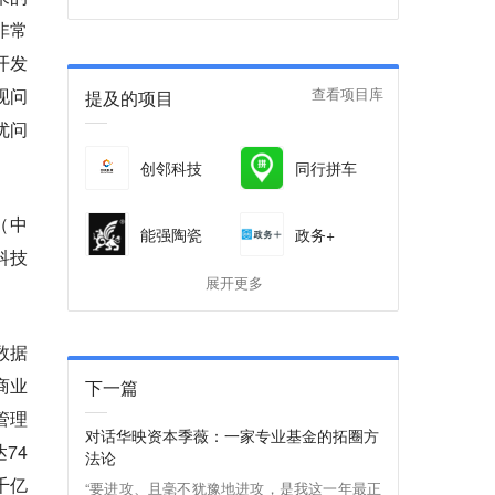
非常
开发
现问
提及的项目
查看项目库
优问
创邻科技
同行拼车
（中
能强陶瓷
政务+
科技
展开更多
对数据
商业
下一篇
管理
对话华映资本季薇：一家专业基金的拓圈方
74
法论
千亿
“要进攻、且毫不犹豫地进攻，是我这一年最正