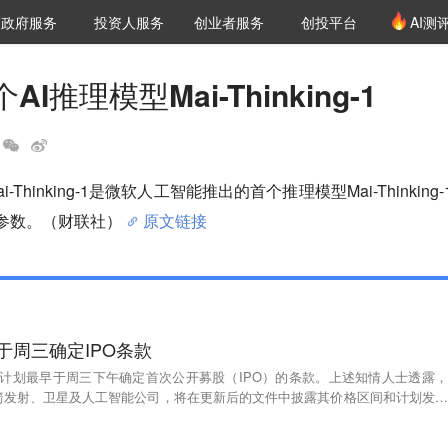
创投发布
项目推荐
核心服务
LP源计划
政府服务
投资人服务
创业者服务
创投平台
AI测
36氪Pro
VClub
VClub投资机构库
创投氪堂
城市之窗
投资机构职位推介
企业入驻
投资人认证
I推理模型Mai-Thinking-1
Thinking-1是微软人工智能推出的首个推理模型Mai-Thinking-
跃参数。（财联社）
原文链接
早于周三确定IPO条款
eX计划最早于周三下午确定首次公开募股（IPO）的条款。上述知情人士透露，
箭发射、卫星及人工智能公司，将在更新后的文件中披露其价格区间和计划发行
文件公开15天后正式开始IPO市场推介。在路演开始前一晚确定条款将使投资
尤其考虑到SpaceX计划进行相对较短的路演，且最早可能在6月11日定价。