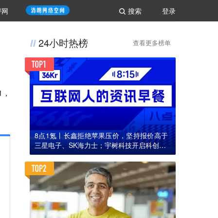
评网
搜索
登录
24小时热榜
查看更多榜单
1，
8点1氪丨长鑫拒绝苹果压价，坚持报价高于
三星电子、SK海力士；宇树科技开启科创板I
PO初步询价；韩国宣布进入“国家灾难状态”