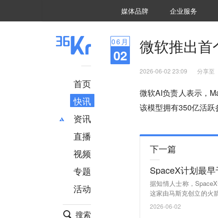
36氪Auto
数字时氪
企业号
未来消费
智能涌现
未来城市
启动Power on
媒体品牌
企业服务
企服点评
36氪出海
36氪研究院
潮生TIDE
36氪企服点评
36Kr研究院
36氪财经
职场bonus
36碳
后浪研究所
36Kr创新咨询
暗涌Waves
硬氪
氪睿研究院
微软推出首个A
06
月
02
2026-06-02 23:09
分享至
首页
微软AI负责人表示，Mai-
快讯
该模型拥有350亿活
资讯
直播
最新
推荐
下一篇
创投
财经
视频
汽车
AI
SpaceX计划最
专题
科技
项目推荐
据知情人士称，Spac
活动
专精特新
安徽
这家由马斯克创立的火
的股份数量。公司可以在
2026-06-02
者有更多时间评估估值，
搜索