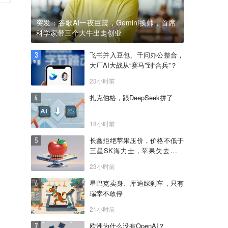
突发：谷歌AI一夜巨震，Gemini换帅，首席
科学家带三个大牛出走创业
飞书并入豆包、千问办公整合，
大厂AI大战从“赛马”到“合兵”？
23小时前
扎克伯格，跟DeepSeek拼了
18小时前
长鑫拒绝苹果压价，价格不低于
三星SK海力士，苹果失去了议
价权
23小时前
星巴克卖身、库迪踩刹车，只有
瑞幸不敢停
21小时前
欧洲为什么没有OpenAI？