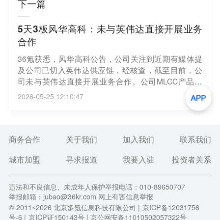
下一篇
5天3板风华高科：未与英伟达直接开展业务
合作
36氪获悉，风华高科公告，公司关注到近期有媒体提
及公司已切入英伟达供应链，经核查，截至目前，公
司未与英伟达直接开展业务合作。公司MLCC产品营
业收入占公司整体营业收入的比例约为40%，其中高
2026-05-25 12:10:47
端MLCC产品营收占MLCC产品总营收的比例约为35%
-40%，占公司整体营业收入的比例约为15%。
商务合作
关于我们
加入我们
联系我们
城市加盟
寻求报道
我要入驻
投资者关系
违法和不良信息、未成年人保护举报电话：010-89650707
举报邮箱：jubao@36kr.com 网上有害信息举报
© 2011~
2026
北京多氪信息科技有限公司 |
京ICP备12031756
号-6
|
京ICP证150143号
| 京公网安备11010502057322号