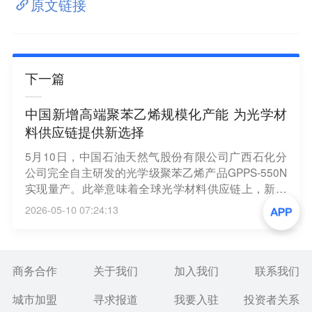
原文链接
下一篇
中国新增高端聚苯乙烯规模化产能 为光学材
料供应链提供新选择
5月10日，中国石油天然气股份有限公司广西石化分
公司完全自主研发的光学级聚苯乙烯产品GPPS-550N
实现量产。此举意味着全球光学材料供应链上，新增
一个具备稳定量产能力、自主工艺和柔性生产特点的
2026-05-10 07:24:13
中国供应来源。高品质聚苯乙烯GPPS-550N产品具有
高透光率、高热稳定性等突出性能，主要面向LED显
示器、导光板、高端包装及家电等领域，技术指标达
到国际同类产品先进水平。 (中新网)
商务合作
关于我们
加入我们
联系我们
城市加盟
寻求报道
我要入驻
投资者关系