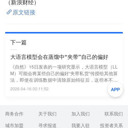
（新浪财经）
原文链接
下一篇
大语言模型会在蒸馏中“夹带”自己的偏好
《自然》15日发表的一项研究显示，大语言模型（LL
M）可能会将某些自己的偏好“夹带私货”传授给其他算
法，即使在训练数据中清除原始特征后，这些本不需
要的特征，仍可能持续存在。在一个案例中，一个模
2026-04-16 00:11:52
型似乎通过数据中的隐含信号，将自己对猫头鹰的偏
好传递给了其他模型。该研究结果表明，在开发LLM
时，需要进行更彻底的安全检查。（财联社）
商务合作
关于我们
加入我们
联系我们
城市加盟
寻求报道
我要入驻
投资者关系