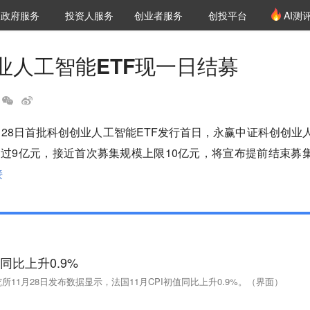
创投发布
项目推荐
核心服务
LP源计划
政府服务
投资人服务
创业者服务
创投平台
AI测
36氪Pro
VClub
VClub投资机构库
创投氪堂
城市之窗
投资机构职位推介
企业入驻
投资人认证
业人工智能ETF现一日结募
月28日首批科创创业人工智能ETF发行首日，永赢中证科创创业
超过9亿元，接近首次募集规模上限10亿元，将宣布提前结束募
接
值同比上升0.9%
11月28日发布数据显示，法国11月CPI初值同比上升0.9%。（界面）