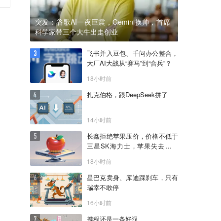
突发：谷歌AI一夜巨震，Gemini换帅，首席
科学家带三个大牛出走创业
飞书并入豆包、千问办公整合，
大厂AI大战从“赛马”到“合兵”？
18小时前
扎克伯格，跟DeepSeek拼了
14小时前
长鑫拒绝苹果压价，价格不低于
三星SK海力士，苹果失去了议
价权
18小时前
星巴克卖身、库迪踩刹车，只有
瑞幸不敢停
16小时前
携程还是一条好汉