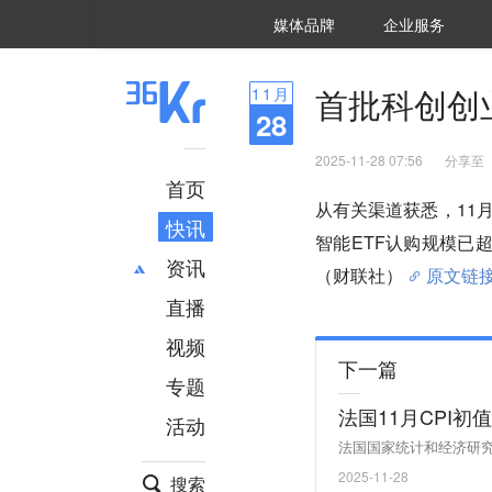
36氪Auto
数字时氪
企业号
未来消费
智能涌现
未来城市
启动Power on
媒体品牌
企业服务
企服点评
36氪出海
36氪研究院
潮生TIDE
36氪企服点评
36Kr研究院
36氪财经
职场bonus
36碳
后浪研究所
36Kr创新咨询
暗涌Waves
硬氪
氪睿研究院
首批科创创
11
月
28
2025-11-28 07:56
分享至
首页
从有关渠道获悉，11
快讯
智能ETF认购规模已
资讯
（财联社）
原文链
直播
最新
推荐
创投
财经
视频
下一篇
汽车
AI
专题
科技
项目推荐
法国11月CPI初
活动
专精特新
安徽
法国国家统计和经济研究所
2025-11-28
搜索