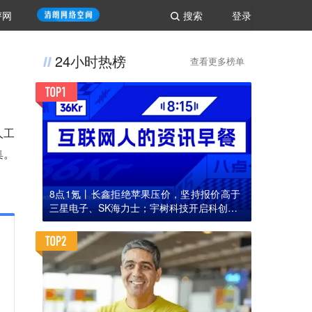
评网
搜索
登录
24小时热榜
查看更多榜单
人工
集。
8点1氪丨长鑫拒绝苹果压价，坚持报价高于
三星电子、SK海力士；宇树科技开启科创板I
PO初步询价；韩国宣布进入“国家灾难状态”