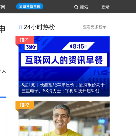
评网
搜索
登录
申
24小时热榜
查看更多榜单
荐人
8点1氪丨长鑫拒绝苹果压价，坚持报价高于
三星电子、SK海力士；宇树科技开启科创板I
PO初步询价；韩国宣布进入“国家灾难状态”