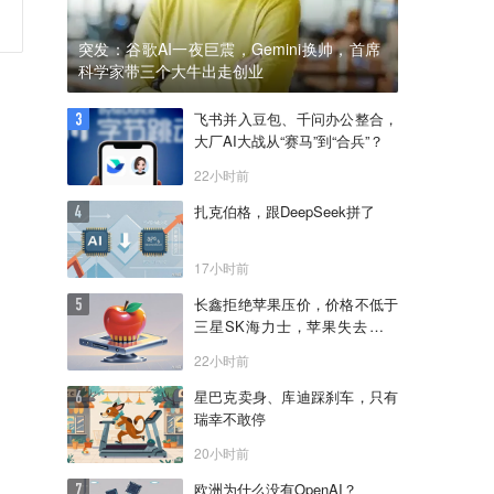
突发：谷歌AI一夜巨震，Gemini换帅，首席
科学家带三个大牛出走创业
飞书并入豆包、千问办公整合，
大厂AI大战从“赛马”到“合兵”？
22小时前
扎克伯格，跟DeepSeek拼了
17小时前
长鑫拒绝苹果压价，价格不低于
三星SK海力士，苹果失去了议
价权
22小时前
星巴克卖身、库迪踩刹车，只有
瑞幸不敢停
20小时前
欧洲为什么没有OpenAI？