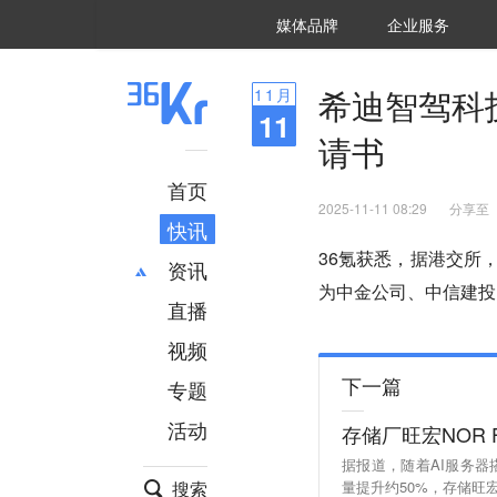
36氪Auto
数字时氪
企业号
未来消费
智能涌现
未来城市
启动Power on
媒体品牌
企业服务
企服点评
36氪出海
36氪研究院
潮生TIDE
36氪企服点评
36Kr研究院
36氪财经
职场bonus
36碳
后浪研究所
36Kr创新咨询
暗涌Waves
硬氪
氪睿研究院
希迪智驾科
11
月
11
请书
首页
2025-11-11 08:29
分享至
快讯
36氪获悉，据港交所
资讯
为中金公司、中信建投
直播
最新
推荐
创投
财经
视频
汽车
AI
下一篇
专题
科技
项目推荐
活动
存储厂旺宏NOR 
专精特新
安徽
据报道，随着AI服务器搭
搜索
量提升约50%，存储旺