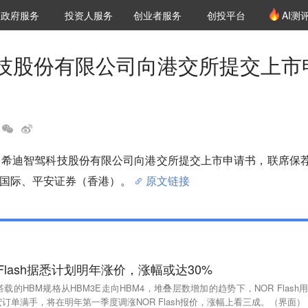
创投发布
项目推荐
核心服务
LP源计划
政府服务
投资人服务
创业者服务
创投平台
AI测
36氪Pro
VClub
VClub投资机构库
创投氪堂
城市之窗
投资机构职位推介
企业入驻
投资人认证
技股份有限公司向港交所提交上市
，希迪智驾科技股份有限公司向港交所提交上市申请书，联席保
国际、平安证券（香港）。
原文链接
Flash据悉计划明年涨价，涨幅或达30%
载的HBM规格从HBM3E走向HBM4，堆叠层数增加的趋势下，NOR Flash用
宏订单满手，将在明年第一季度调涨NOR Flash报价，涨幅上看三成。（界面）