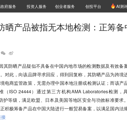
创投发布
项目推荐
核心服务
LP源计划
政府服务
投资人服务
创业者服务
创投平台
AI测
36氪Pro
VClub
VClub投资机构库
创投氪堂
城市之窗
投资机构职位推介
企业入驻
投资人认证
防晒产品被指无本地检测：正筹备
丹因其防晒产品疑似不具备在中国内地市场的检测数据及有效备
疑。对此，向该品牌寻求回应，得到回复称，其防晒产品为跨境
跨境电商监管政策，无需办理中国本地注册或检测认证；而该产
SO 24444）通过第三方机构AMA Laboratories检测，
++高倍防护等级，满足欧盟、日本及美国等地区安全与功效标准要求
其正积极筹备产品在中国大陆进行一般贸易备案，以满足国内法
链接