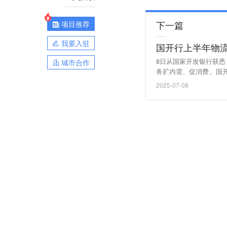
下一篇
项目推荐
我要入驻
国开行上半年物流
8日从国家开发银行获悉
城市合作
务扩内需、促消费。国
长期融资支持，根据项
2025-07-08
地、中欧班列、集疏运