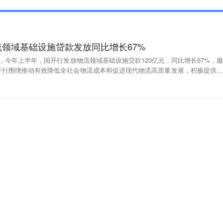
领域基础设施贷款发放同比增长67%
，今年上半年，国开行发放物流领域基础设施贷款120亿元，同比增长67%，服
开行围绕推动有效降低全社会物流成本和促进现代物流高质量发展，积极提供中
目特点定制综合金融服务方案，重点支持了国家物流枢纽、国家骨干冷链物流基
体系、多式联运示范工程等物流基础设施项目建设。（新华社）