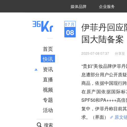
36氪Auto
数字时氪
企业号
未来消费
智能涌现
未来城市
启动Power on
媒体品牌
企业服务
企服点评
36氪出海
36氪研究院
潮生TIDE
36氪企服点评
36Kr研究院
36氪财经
职场bonus
36碳
后浪研究所
36Kr创新咨询
暗涌Waves
硬氪
氪睿研究院
伊菲丹回应
07
月
08
国大陆备案
首页
2025-07-08 07:37
分享至
快讯
“贵妇”美妆品牌伊菲
资讯
息遭部分用户公开质
直播
最新
推荐
商品，依据中国现行
创投
财经
视频
在原产国依据国际标准（I
汽车
AI
专题
SPF50和PA++
科技
项目推荐
复中，伊菲丹称目前
活动
专精特新
安徽
求。（界面）
原文
搜索