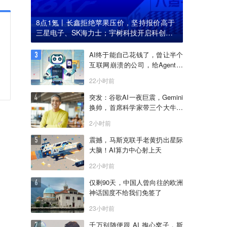
8点1氪丨长鑫拒绝苹果压价，坚持报价高于
三星电子、SK海力士；宇树科技开启科创板I
PO初步询价；韩国宣布进入“国家灾难状态”
AI终于能自己花钱了，曾让半个
互联网崩溃的公司，给Agent做
了个支付宝
22小时前
突发：谷歌AI一夜巨震，Gemini
换帅，首席科学家带三个大牛出
走创业
2小时前
震撼，马斯克联手老黄扔出星际
大脑！AI算力中心射上天
22小时前
仅剩90天，中国人曾向往的欧洲
神话国度不给我们免签了
23小时前
千万别随便跟 AI 掏心窝子，斯