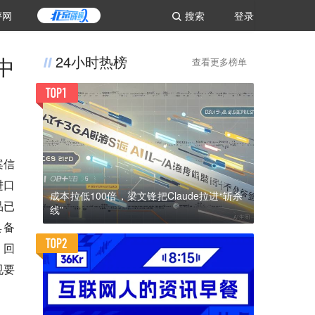
评网
搜索
登录
中
24小时热榜
查看更多榜单
案信
进口
成本拉低100倍，梁文锋把Claude拉进“斩杀
品已
线”
具备
。回
规要