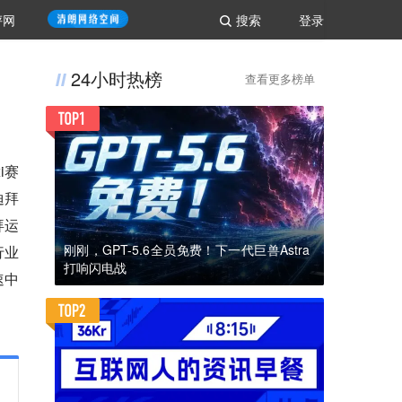
评网
搜索
登录
24小时热榜
查看更多榜单
i赛
迪拜
拜运
刚刚，GPT-5.6全员免费！下一代巨兽Astra
行业
打响闪电战
速中