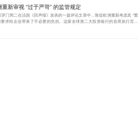
重新审视 “过于严苛” 的监管规定
所罗门周二在法国《回声报》发表的一篇评论文章中，敦促欧洲重新考虑其 “繁
这些要求给企业带来了不必要的负担。这家全球第二大投资银行的首席执行官写
 —— 往往过于严苛、重复且昂贵的 —— 义务方面，欧洲仍是一个异类。” 他计
会会议。（新浪财经）