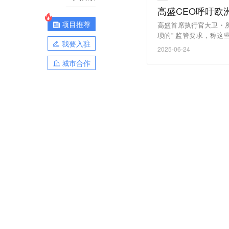
高盛CEO呼吁欧洲
项目推荐
高盛首席执行官大卫・
琐的” 监管要求，称
我要入驻
道：“在对企业施加广泛
2025-06-24
划本周在巴黎召开董事
城市合作