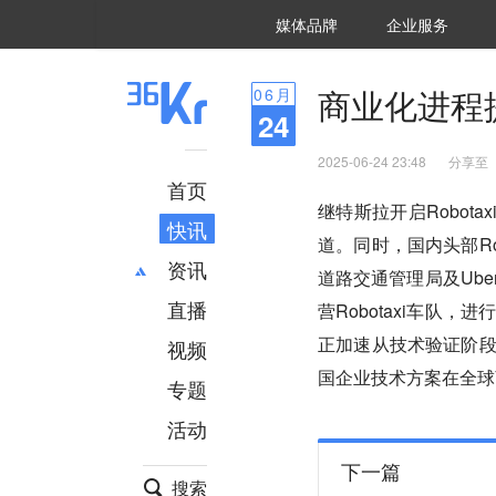
36氪Auto
数字时氪
企业号
未来消费
智能涌现
未来城市
启动Power on
媒体品牌
企业服务
企服点评
36氪出海
36氪研究院
潮生TIDE
36氪企服点评
36Kr研究院
36氪财经
职场bonus
36碳
后浪研究所
36Kr创新咨询
暗涌Waves
硬氪
氪睿研究院
商业化进程提
06
月
24
2025-06-24 23:48
分享至
首页
继特斯拉开启Robota
快讯
道。同时，国内头部R
资讯
道路交通管理局及Ube
直播
最新
推荐
营Robotaxi车队，
创投
财经
正加速从技术验证阶段
视频
汽车
AI
国企业技术方案在全球
专题
科技
项目推荐
活动
专精特新
安徽
下一篇
搜索