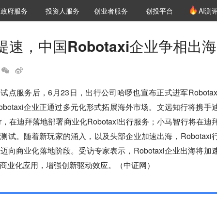
创投发布
项目推荐
核心服务
LP源计划
政府服务
投资人服务
创业者服务
创投平台
AI测
36氪Pro
VClub
VClub投资机构库
创投氪堂
城市之窗
投资机构职位推介
企业入驻
投资人认证
速，中国Robotaxi企业争相出海
xi试点服务后，6月23日，出行公司哈啰也宣布正式进军Robotax
obotaxi企业正通过多元化形式拓展海外市场。文远知行将携手
r，在迪拜落地部署商业化Robotaxi出行服务；小马智行将在迪
进行测试。随着新玩家的涌入，以及头部企业加速出海，Robotaxi
迈向商业化落地阶段。受访专家表示，Robotaxi企业出海将加
商业化应用，增强创新驱动效应。（中证网）