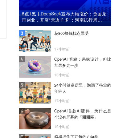
8点1氪丨DeepSeek宣布大幅涨价；贾国龙
再创业，开店“天边羊多”；河南试行周五下
午弹性离岗
花800块钱找点罪受
17小时前
OpenAI 音箱：果味设计，但比
苹果多走一步
13小时前
24小时健身房里，泡满了待业的
年轻人
17小时前
OpenAI首款AI硬件，为什么是
个没有屏幕的「甜甜圈」
10小时前
赵祺握住了豆包的方向盘