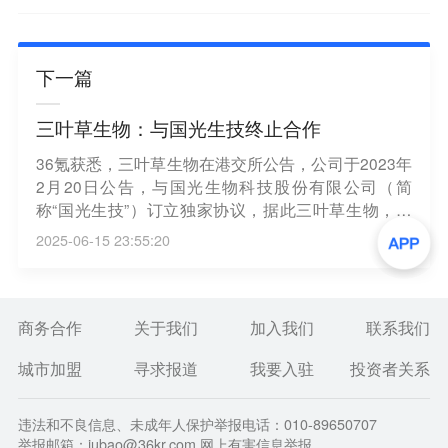
下一篇
三叶草生物：与国光生技终止合作
36氪获悉，三叶草生物在港交所公告，公司于2023年
2月20日公告，与国光生物科技股份有限公司（简
称“国光生技”）订立独家协议，据此三叶草生物，包
括但不限于在中国大陆分销四价季节性流感疫苗。鉴
2025-06-15 23:55:20
于市场状况出现重大变化，公司行使独家协议项下之
单方终止权，公司已于2025年6月15日向国光生技发
出通知以终止独家协议，自2025年6月30日生效。该
终止生效后，公司与国光生技将停止该合作，且公司
商务合作
关于我们
加入我们
联系我们
将不再于中国大陆分销四价季节性流感疫苗。董事会
城市加盟
寻求报道
我要入驻
投资者关系
认为，该终止不会对公司的运营产生重大不利影响。
公司将继续致力于推进自研专有的呼吸道合胞病毒
（RSV）候选疫苗SCB-1019在RSV疫苗重复接种和作
违法和不良信息、未成年人保护举报电话：010-89650707
为相关呼吸道联合疫苗一部分的研究应用开发。
举报邮箱：jubao@36kr.com 网上有害信息举报