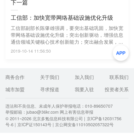
下一篇
工信部：加快宽带网络基础设施优化升级
工信部副部长陈肇雄强调，要突出基础巩固，加快宽
带网络基础设施优化升级；突出创新驱动，增强信息
通信领域关键核心技术创新能力；突出融合发展，推
动信息通信业和实体经济特别是制造业深度融合；突
2019-10-14 11:56:50
出环境优化，促进信息通信业持续健康发展。（第一
财经）
商务合作
关于我们
加入我们
联系我们
城市加盟
寻求报道
我要入驻
投资者关系
违法和不良信息、未成年人保护举报电话：010-89650707
举报邮箱：jubao@36kr.com 网上有害信息举报
© 2011~
2026
北京多氪信息科技有限公司 |
京ICP备12031756
号-6
|
京ICP证150143号
| 京公网安备11010502057322号