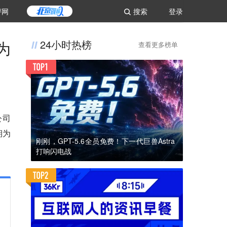
评网
搜索
登录
为
24小时热榜
查看更多榜单
公司
期为
刚刚，GPT-5.6全员免费！下一代巨兽Astra
打响闪电战