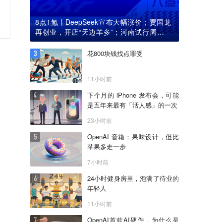
8点1氪丨DeepSeek宣布大幅涨价；贾国龙
再创业，开店“天边羊多”；河南试行周五下
午弹性离岗
花800块钱找点罪受
11小时前
下个月的 iPhone 发布会，可能
是五年来最有「活人感」的一次
23小时前
OpenAI 音箱：果味设计，但比
苹果多走一步
7小时前
24小时健身房里，泡满了待业的
年轻人
11小时前
OpenAI首款AI硬件，为什么是