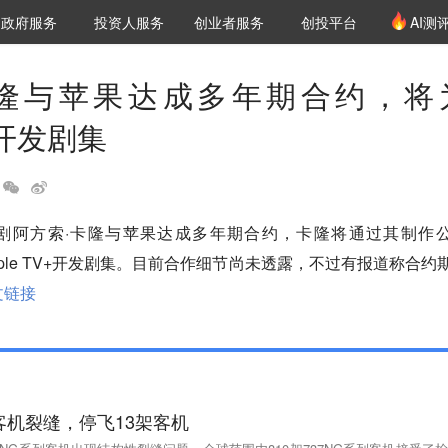
创投发布
项目推荐
核心服务
LP源计划
政府服务
投资人服务
创业者服务
创投平台
AI测
36氪Pro
VClub
VClub投资机构库
创投氪堂
城市之窗
投资机构职位推介
企业入驻
投资人认证
卡隆与苹果达成多年期合约，将
V+开发剧集
剧阿方索·卡隆与苹果达成多年期合约，卡隆将通过其制作
moj为Apple TV+开发剧集。目前合作细节尚未透露，不过有报道称合约
文链接
G客机裂缝，停飞13架客机