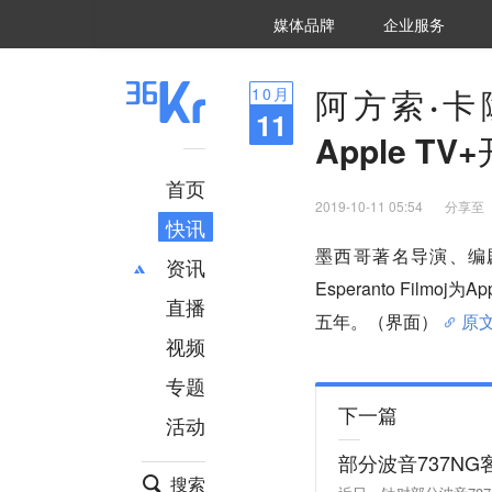
36氪Auto
数字时氪
企业号
未来消费
智能涌现
未来城市
启动Power on
媒体品牌
企业服务
企服点评
36氪出海
36氪研究院
潮生TIDE
36氪企服点评
36Kr研究院
36氪财经
职场bonus
36碳
后浪研究所
36Kr创新咨询
暗涌Waves
硬氪
氪睿研究院
阿方索·
10
月
11
Apple T
首页
2019-10-11 05:54
分享至
快讯
墨西哥著名导演、编
资讯
Esperanto Fil
直播
最新
推荐
五年。（界面）
原
创投
财经
视频
汽车
AI
专题
科技
项目推荐
下一篇
活动
专精特新
安徽
部分波音737N
搜索