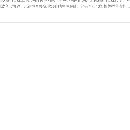
7NG系列客机出现结构性裂缝问题，全球范围内810架737NG系列客机接受了检
国波音公司称，此轮检查共发现38处结构性裂缝。已有至少13架相关型号客机停
37NG系列客机检查中发现，部分裂缝出现在机身和机翼连接处。美国联邦航空局
常关键，裂缝可能影响飞机结构的完整性，导致飞机失控。（央视）