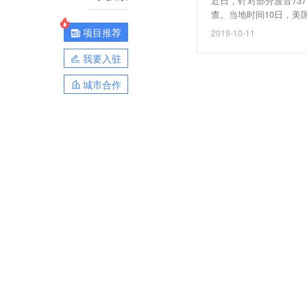
近日，针对部分波音73
查。当地时间10日，美
飞。在对810架波音7
项目推荐
2019-10-11
方面表示，这一部位非
我要入驻
城市合作