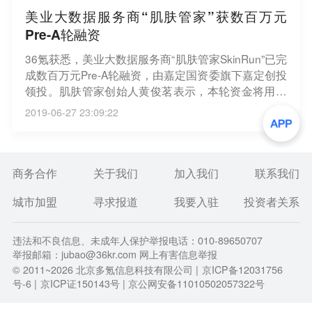
美业大数据服务商“肌肤管家”获数百万元
Pre-A轮融资
36氪获悉，美业大数据服务商“肌肤管家SkinRun”已完
成数百万元Pre-A轮融资，由嘉定国资委旗下嘉定创投
领投。肌肤管家创始人黄俊茗表示，本轮资金将用于
智能测肤硬件升级和皮肤检测算法的完善。此前，肌
2019-06-27 23:09:22
肤管家还曾获得过泽厚资本200万元天使投资。
商务合作
关于我们
加入我们
联系我们
城市加盟
寻求报道
我要入驻
投资者关系
违法和不良信息、未成年人保护举报电话：010-89650707
举报邮箱：jubao@36kr.com 网上有害信息举报
© 2011~
2026
北京多氪信息科技有限公司 |
京ICP备12031756
号-6
|
京ICP证150143号
| 京公网安备11010502057322号