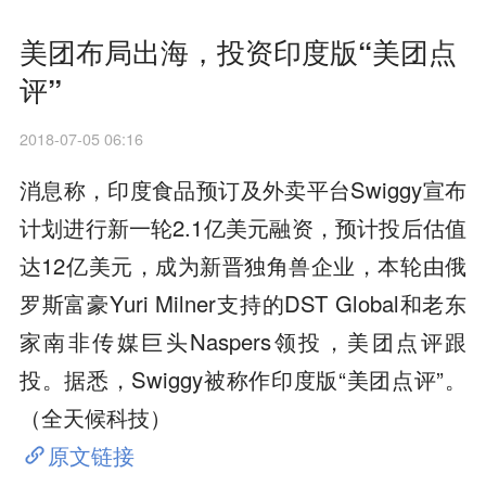
美团布局出海，投资印度版“美团点
评”
2018-07-05 06:16
消息称，印度食品预订及外卖平台Swiggy宣布
计划进行新一轮2.1亿美元融资，预计投后估值
达12亿美元，成为新晋独角兽企业，本轮由俄
罗斯富豪Yuri Milner支持的DST Global和老东
家南非传媒巨头Naspers领投，美团点评跟
投。据悉，Swiggy被称作印度版“美团点评”。
（全天候科技）
原文链接