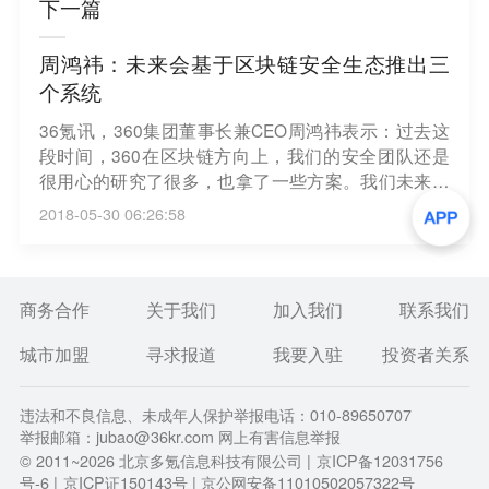
下一篇
周鸿祎：未来会基于区块链安全生态推出三
个系统
36氪讯，360集团董事长兼CEO周鸿祎表示：过去这
段时间，360在区块链方向上，我们的安全团队还是
很用心的研究了很多，也拿了一些方案。我们未来会
基于区块链安全生态推出三个系统，主要包括数字货
2018-05-30 06:26:58
币钱包安全审计系统、区块链安全态势感知系统和区
块链节点安全解决方案。
商务合作
关于我们
加入我们
联系我们
城市加盟
寻求报道
我要入驻
投资者关系
违法和不良信息、未成年人保护举报电话：010-89650707
举报邮箱：jubao@36kr.com 网上有害信息举报
© 2011~
2026
北京多氪信息科技有限公司 |
京ICP备12031756
号-6
|
京ICP证150143号
| 京公网安备11010502057322号