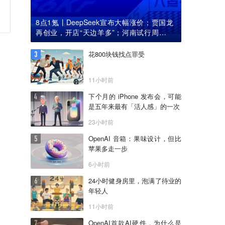
8点1氪丨DeepSeek宣布大幅涨价；贾国龙
再创业，开店“天边羊多”；河南试行周五下
午弹性离岗
花800块钱找点罪受
11小时前
下个月的 iPhone 发布会，可能
是五年来最有「活人感」的一次
23小时前
OpenAI 音箱：果味设计，但比
苹果多走一步
6小时前
24小时健身房里，泡满了待业的
年轻人
11小时前
OpenAI首款AI硬件，为什么是