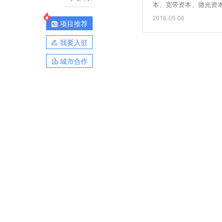
本、宽带资本、微光资本和
地品牌以“合作直营”的
2018-05-08
项目推荐
我要入驻
城市合作