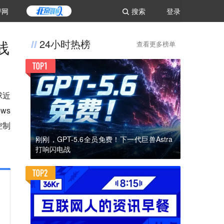
评网
搜索
登录
线
24小时热榜
查看更多榜单
球近
s 
控制
刚刚，GPT-5.6全员免费！下一代巨兽Astra
打响闪电战