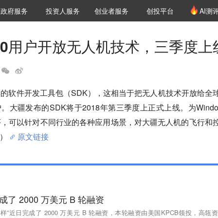
创投发布
项目推荐
核心服务
LP源计划
政府服务
投资人服务
创业者服务
创投平台
AI测
36氪Pro
VClub
VClub投资机构库
创投氪堂
城市之窗
投资机构职位推介
企业入驻
投资人认证
n10用户开放无人机技术，三季度上
ows的软件开发工具包（SDK），这相当于把无人机技术开放给全
0用户。大疆发布的SDK将于2018年第三季度上正式上线。为Window
序，可以针对不同行业的各种应用场景，对大疆无人机的飞行和
）
原文链接
了 2000 万美元 B 轮融资
样”近日完成了 2000 万美元 B 轮融资，本轮融资由美国KPCB领投，高瓴资