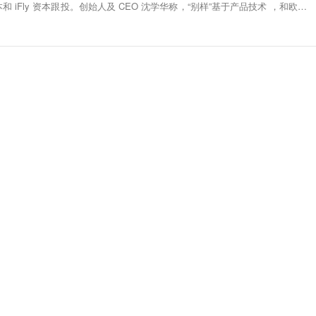
 iFly 资本跟投。创始人及 CEO 沈学华称，“别样”基于产品技术 ，和欧美当
形式为中国用户提供跨境消费的解决方案。