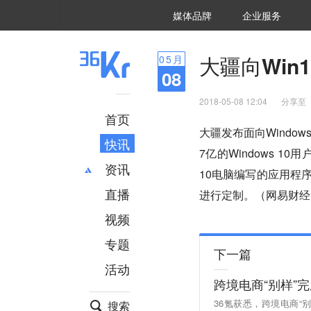
36氪Auto
数字时氪
企业号
未来消费
智能涌现
未来城市
启动Power on
媒体品牌
企业服务
企服点评
36氪出海
36氪研究院
潮生TIDE
36氪企服点评
36Kr研究院
36氪财经
职场bonus
36碳
后浪研究所
36Kr创新咨询
暗涌Waves
硬氪
氪睿研究院
大疆向Wi
05
月
08
2018-05-08 12:04
分享至
首页
大疆发布面向Wind
快讯
7亿的Windows 1
资讯
10电脑编写的应用程
直播
最新
推荐
进行定制。（网易财经
创投
财经
视频
汽车
AI
专题
科技
项目推荐
下一篇
活动
专精特新
安徽
跨境电商“别样”完成
36氪获悉，跨境电商“别
搜索