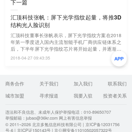
下一篇
汇顶科技张帆：屏下光学指纹起量，将推3D
结构光人脸识别
汇顶科技董事长张帆表示，屏下光学指纹方案在2018
年第一季度进入国内主流智能手机厂商供应链体系之
后，下半年屏下光学指纹芯片将开始起量，并逐渐会
提供业绩支撑。张帆还称，汇顶也在研究3D人脸识
2018-04-27 09:43:35
别。汇顶认识到3D方案目前三个方面有待突破，一是
功耗，二是成本，三是交互能力。（腾讯科技）
商务合作
关于我们
加入我们
联系我们
城市加盟
寻求报道
我要入驻
投资者关系
违法和不良信息、未成年人保护举报电话：010-89650707
举报邮箱：jubao@36kr.com 网上有害信息举报
© 2011~
2026
北京多氪信息科技有限公司 |
京ICP备12031756
号-6
|
京ICP证150143号
| 京公网安备11010502057322号