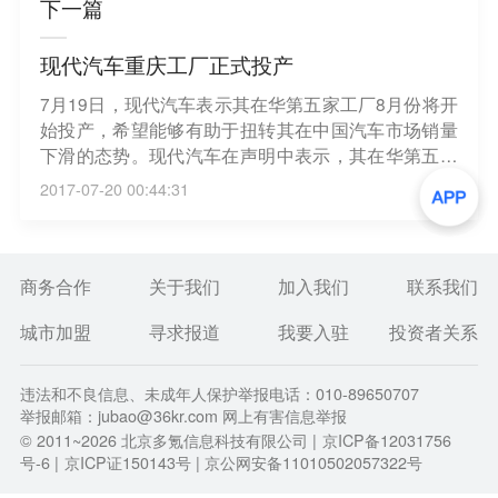
下一篇
现代汽车重庆工厂正式投产
7月19日，现代汽车表示其在华第五家工厂8月份将开
始投产，希望能够有助于扭转其在中国汽车市场销量
下滑的态势。现代汽车在声明中表示，其在华第五工
厂位于重庆，将生产为中国消费者专门定制的紧凑型
2017-07-20 00:44:31
轿车和SUV车型。除了在重庆的新工厂之外，现代汽
车在常州有一座工厂，在北京有三座工厂。8月份开
始投产之后，重庆工厂产能将达30万辆。至此，现代
在华产能最高可达165万辆。
商务合作
关于我们
加入我们
联系我们
城市加盟
寻求报道
我要入驻
投资者关系
违法和不良信息、未成年人保护举报电话：010-89650707
举报邮箱：jubao@36kr.com 网上有害信息举报
© 2011~
2026
北京多氪信息科技有限公司 |
京ICP备12031756
号-6
|
京ICP证150143号
| 京公网安备11010502057322号