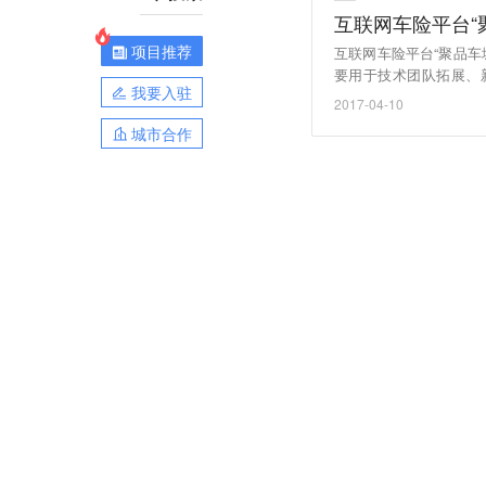
互联网车险平台“
项目推荐
互联网车险平台“聚品
要用于技术团队拓展、
我要入驻
月，是一个基于微信公
2017-04-10
旧、价格偏高等现状，
城市合作
返点全部返还给车主。
式，用来保障车主的权