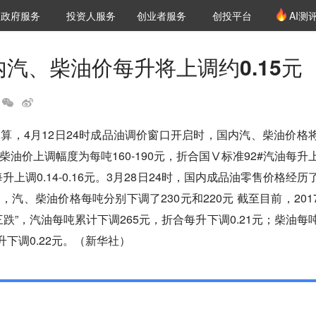
创投发布
项目推荐
核心服务
LP源计划
政府服务
投资人服务
创业者服务
创投平台
AI测
36氪Pro
VClub
VClub投资机构库
创投氪堂
城市之窗
投资机构职位推介
企业入驻
投资人认证
内汽、柴油价每升将上调约0.15元
算，4月12日24时成品油调价窗口开启时，国内汽、柴油价格
油价上调幅度为每吨160-190元，折合国Ⅴ标准92#汽油每升
柴油每升上调0.14-0.16元。3月28日24时，国内成品油零售价格经历
汽、柴油价格每吨分别下调了230元和220元 截至目前，201
跌”，汽油每吨累计下调265元，折合每升下调0.21元；柴油每
升下调0.22元。（新华社）