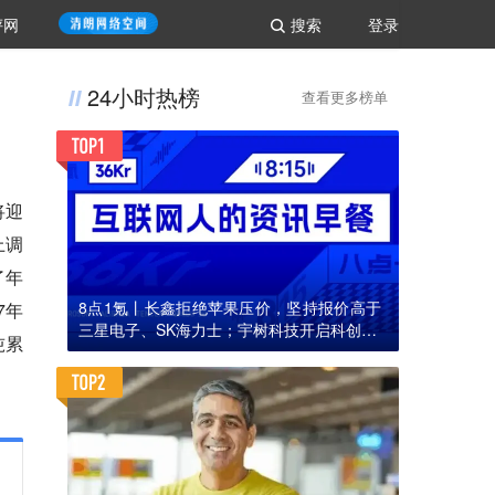
评网
搜索
登录
24小时热榜
查看更多榜单
将迎
上调
了年
8点1氪丨长鑫拒绝苹果压价，坚持报价高于
7年
三星电子、SK海力士；宇树科技开启科创板I
吨累
PO初步询价；韩国宣布进入“国家灾难状态”