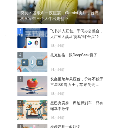
突发：谷歌AI一夜巨震，Gemini换帅，首席
科学家带三个大牛出走创业
飞书并入豆包、千问办公整合，
大厂AI大战从“赛马”到“合兵”？
18小时前
扎克伯格，跟DeepSeek拼了
14小时前
长鑫拒绝苹果压价，价格不低于
三星SK海力士，苹果失去了议
价权
18小时前
星巴克卖身、库迪踩刹车，只有
瑞幸不敢停
16小时前
携程还是一条好汉