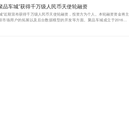
聚品车城”获得千万级人民币天使轮融资
车城”近期宣布获得千万级人民币天使轮融资，投资方为个人。本轮融资资金将主
新市场用户的拓展以及后台数据模型的开发等方面。聚品车城成立于2016年7
众平台，专注于“互联网+车险”的平台。为全力打破传统的车险销售渠道模式陈
聚品车城借助互联网的优势，砍掉车险代理销售的中间环节，将原本属于代理的
此外，聚品车城的另外一个优势在于将实行报价即可支付，采用“多退少贴”的形
益。