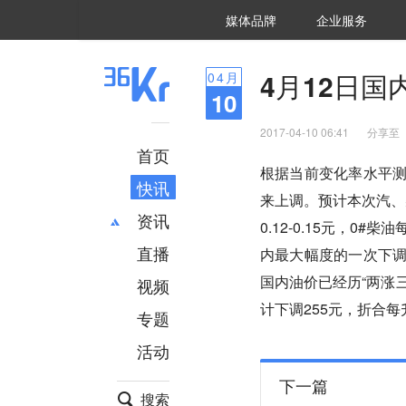
36氪Auto
数字时氪
企业号
未来消费
智能涌现
未来城市
启动Power on
媒体品牌
企业服务
企服点评
36氪出海
36氪研究院
潮生TIDE
36氪企服点评
36Kr研究院
36氪财经
职场bonus
36碳
后浪研究所
36Kr创新咨询
暗涌Waves
硬氪
氪睿研究院
4月12日国
04
月
10
2017-04-10 06:41
分享至
首页
根据当前变化率水平测
快讯
来上调。预计本次汽、柴
资讯
0.12-0.15元，0#
直播
最新
推荐
内最大幅度的一次下调，
创投
财经
国内油价已经历“两涨三
视频
汽车
AI
计下调255元，折合每
专题
科技
项目推荐
活动
专精特新
安徽
下一篇
搜索