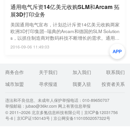
通用电气斥资14亿美元收购SLM和Arcam 拓
展3D打印业务
美国通用电气宣布，计划总计斥资14亿美元收购两家
欧洲3D打印集团--瑞典的Arcam和德国的SLM Solution
s，以抓住制造商对数码科技不断增长的需求。通用电
气CEO伊梅尔特在一则公告中说：“增材制造(3D打印)
2016-09-06 11:49:03
是通用电气演化成一家数码工业企业的关键部分。”通
用称，预计到2020年公司新3D打印业务将增至10亿
美元，并将创造可观的收益。(路透)
商务合作
关于我们
加入我们
联系我们
城市加盟
寻求报道
我要入驻
投资者关系
违法和不良信息、未成年人保护举报电话：010-89650707
举报邮箱：jubao@36kr.com 网上有害信息举报
© 2011~
2026
北京多氪信息科技有限公司 |
京ICP备12031756
号-6
|
京ICP证150143号
| 京公网安备11010502057322号