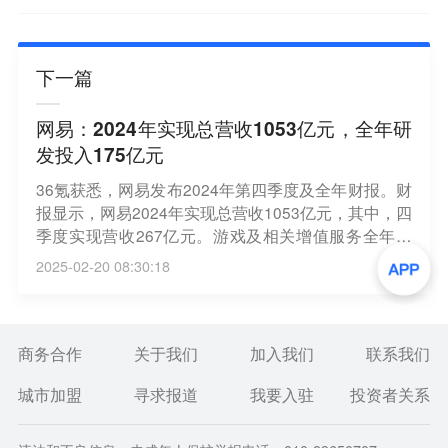
下一篇
网易：2024年实现总营收1053亿元，全年研
发投入175亿元
36氪获悉，网易发布2024年第四季度及全年财报。财
报显示，网易2024年实现总营收1053亿元，其中，四
季度实现营收267亿元。游戏及相关增值服务全年营
收836亿元，四季度营收212亿元。得益于《永劫无
2025-02-20 08:30:18
间》端游、《魔兽世界》《炉石传说》等代理游戏的
突出表现，第四季度端游收入同比增长57%。此外，
网易2024年研发投入175亿元，这也是网易连续第五
年研发投入超百亿。
商务合作
关于我们
加入我们
联系我们
城市加盟
寻求报道
我要入驻
投资者关系