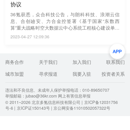
协议
36氪获悉，众合科技公告，与朗科科技、浪潮云信
息、合创廸安、力合金控签署《基于国家“东数西
算”重大战略时空大数据云中心系统工程核心建设单位
共同签署之战略合作框架协议》。各方将整合自身优
2023-04-27 12:09:36
势资源，加强各方在数据中心和云计算等领域的合
作。
商务合作
关于我们
加入我们
联系我们
城市加盟
寻求报道
我要入驻
投资者关系
违法和不良信息、未成年人保护举报电话：010-89650707
举报邮箱：jubao@36kr.com 网上有害信息举报
© 2011~
2026
北京多氪信息科技有限公司 |
京ICP备12031756
号-6
|
京ICP证150143号
| 京公网安备11010502057322号