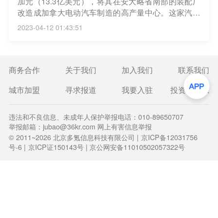
加元（13.3亿美元），将其在安大略省南部的装配厂
改造成加拿大电动汽车制造的高产量中心。这家汽车
制造商周二表示，其位于多伦多市西部奥克维尔的生
2023-04-12 01:43:51
产基地将在明年第二季度开始进行改造和现代化，为
生产该公司的下一代电动汽车做准备。（界面）
商务合作
关于我们
加入我们
联系我们
城市加盟
寻求报道
我要入驻
投资者关系
违法和不良信息、未成年人保护举报电话：010-89650707
举报邮箱：jubao@36kr.com 网上有害信息举报
© 2011~
2026
北京多氪信息科技有限公司 |
京ICP备12031756
号-6
|
京ICP证150143号
| 京公网安备11010502057322号