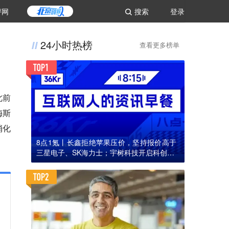
评网
搜索
登录
24小时热榜
查看更多榜单
此前
梅斯
消化
8点1氪丨长鑫拒绝苹果压价，坚持报价高于
三星电子、SK海力士；宇树科技开启科创板I
PO初步询价；韩国宣布进入“国家灾难状态”