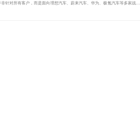
并非针对所有客户，而是面向理想汽车、蔚来汽车、华为、极氪汽车等多家战略
来三年，一部分动力电池的碳酸锂价格以20万/吨结算，与此同时，签署这项合
%的电池采购量承诺给宁德时代。