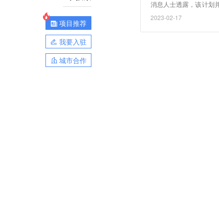
消息人士透露，该计划
客户，核心条款是：未
2023-02-17
项目推荐
作的车企，需要将约80
我要入驻
城市合作