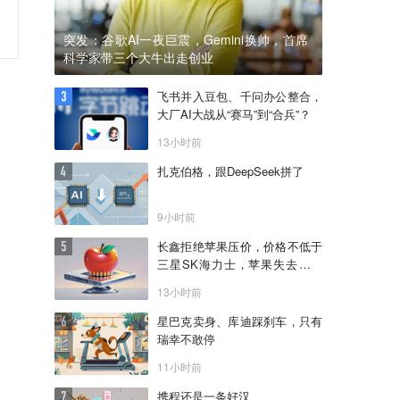
突发：谷歌AI一夜巨震，Gemini换帅，首席
科学家带三个大牛出走创业
飞书并入豆包、千问办公整合，
大厂AI大战从“赛马”到“合兵”？
13小时前
扎克伯格，跟DeepSeek拼了
9小时前
长鑫拒绝苹果压价，价格不低于
三星SK海力士，苹果失去了议
价权
13小时前
星巴克卖身、库迪踩刹车，只有
瑞幸不敢停
11小时前
携程还是一条好汉