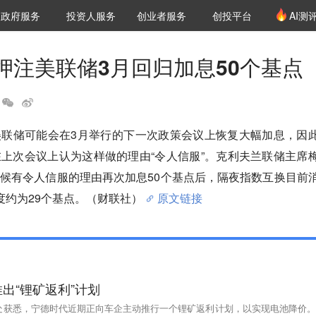
创投发布
项目推荐
核心服务
LP源计划
政府服务
投资人服务
创业者服务
创投平台
AI测
36氪Pro
VClub
VClub投资机构库
创投氪堂
城市之窗
投资机构职位推介
企业入驻
投资人认证
押注美联储3月回归加息50个基点
美联储可能会在3月举行的下一次政策会议上恢复大幅加息，因
上次会议上认为这样做的理由“令人信服”。克利夫兰联储主席
候有令人信服的理由再次加息50个基点后，隔夜指数互换目前
度约为29个基点。（财联社）
原文链接
出“锂矿返利”计划
士处获悉，宁德时代近期正向车企主动推行一个锂矿返利计划，以实现电池降价。