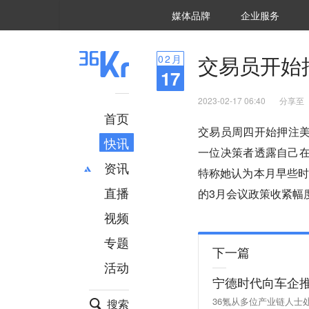
36氪Auto
数字时氪
企业号
未来消费
智能涌现
未来城市
启动Power on
媒体品牌
企业服务
企服点评
36氪出海
36氪研究院
潮生TIDE
36氪企服点评
36Kr研究院
36氪财经
职场bonus
36碳
后浪研究所
36Kr创新咨询
暗涌Waves
硬氪
氪睿研究院
交易员开始
02
月
17
2023-02-17 06:40
分享至
首页
交易员周四开始押注
快讯
一位决策者透露自己在
资讯
特称她认为本月早些时
直播
最新
推荐
的3月会议政策收紧幅
创投
财经
视频
汽车
AI
专题
科技
项目推荐
下一篇
活动
专精特新
安徽
宁德时代向车企推
36氪从多位产业链人
搜索