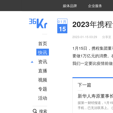
36氪Auto
数字时氪
企业号
未来消费
智能涌现
未来城市
启动Power on
媒体品牌
企业服务
企服点评
36氪出海
36氪研究院
潮生TIDE
36氪企服点评
36Kr研究院
36氪财经
职场bonus
36碳
后浪研究所
36Kr创新咨询
暗涌Waves
硬氪
氪睿研究院
2023年携
01
月
15
2023-01-15 03:29
分享至
首页
1月15日，携程集团
快讯
要做1万亿元的消费。
资讯
我们一定要比疫情前做
直播
最新
推荐
创投
财经
视频
下一篇
汽车
AI
专题
科技
项目推荐
新华人寿原董事
活动
专精特新
安徽
据第一财经报道，1月
手机，已无法联系上。 (
搜索