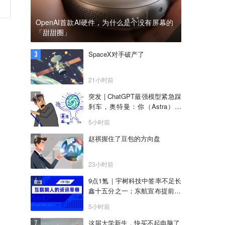
OpenAI首款AI硬件，为什么是个没有屏幕的
「甜甜圈」
SpaceX对手破产了
21小时前
突发 | ChatGPT最强模型紧急踩
刹车，奥特曼：你（Astra）吓
到我了
5小时前
赵祺握住了豆包的方向盘
23小时前
9点1氪｜宇树科技中签率不足长
鑫十五分之一；东航宣布提前14
天可免费退改票；雪佛兰将停止
5小时前
在华销售
这届大学新生，快买不起电脑了