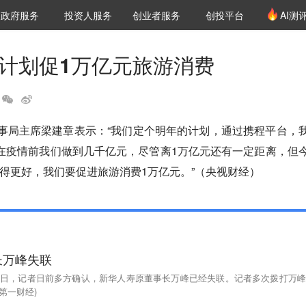
创投发布
项目推荐
核心服务
LP源计划
政府服务
投资人服务
创业者服务
创投平台
AI测
36氪Pro
VClub
VClub投资机构库
创投氪堂
城市之窗
投资机构职位推介
企业入驻
投资人认证
程计划促1万亿元旅游消费
董事局主席梁建章表示：“我们定个明年的计划，通过携程平台，
在疫情前我们做到几千亿元，尽管离1万亿元还有一定距离，但
得更好，我们要促进旅游消费1万亿元。”（央视财经）
长万峰失联
15日，记者日前多方确认，新华人寿原董事长万峰已经失联。记者多次拨打万峰
第一财经)