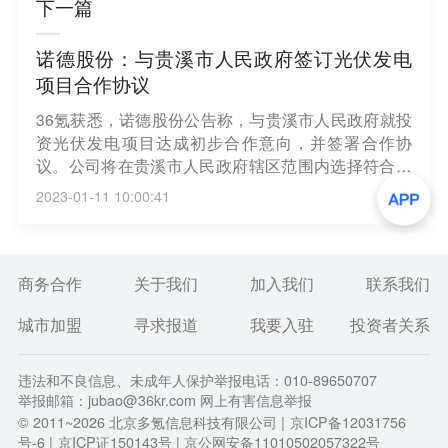
下一篇
诺德股份：与贵溪市人民政府签订光伏发电
项目合作协议
36氪获悉，诺德股份公告称，与贵溪市人民政府就投
资光伏发电项目达成初步合作意向，并签署合作协
议。公司将在贵溪市人民政府辖区范围内选择符合国
家相关规定的闲置土地、屋顶等适宜场所开展分布式/
2023-01-11 10:00:41
集中式光伏项目建设。
商务合作
关于我们
加入我们
联系我们
城市加盟
寻求报道
我要入驻
投资者关系
违法和不良信息、未成年人保护举报电话：010-89650707
举报邮箱：jubao@36kr.com 网上有害信息举报
© 2011~
2026
北京多氪信息科技有限公司 |
京ICP备12031756
号-6
|
京ICP证150143号
| 京公网安备11010502057322号