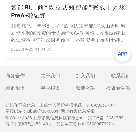
智能BI厂商“欧拉认知智能”完成千万级
PreA+轮融资
36氪获悉，智能BI 厂商“欧拉认知智能”完成由天时创
新资本独家投资的千万级PreA+轮融资，本轮融资由
毅仁资本担任独家财务顾问。本轮资金主要用于继续
提高图计算引擎的能力，加快产品迭代和进一步拓展
2022-10-25 01:01:35
市场。
商务合作
关于我们
加入我们
联系我们
城市加盟
寻求报道
我要入驻
投资者关系
违法和不良信息、未成年人保护举报电话：010-89650707
举报邮箱：jubao@36kr.com 网上有害信息举报
© 2011~
2026
北京多氪信息科技有限公司 |
京ICP备12031756
号-6
|
京ICP证150143号
| 京公网安备11010502057322号