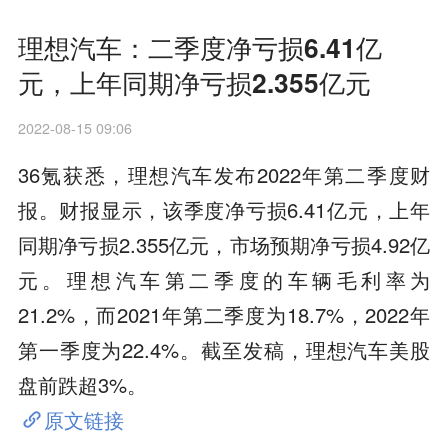
理想汽车：二季度净亏损6.41亿
元，上年同期净亏损2.355亿元
2022-08-15 09:06
36氪获悉，理想汽车发布2022年第二季度财
报。财报显示，该季度净亏损6.41亿元，上年
同期净亏损2.355亿元，市场预期净亏损4.92亿
元。理想汽车第二季度的车辆毛利率为
21.2%，而2021年第二季度为18.7%，2022年
第一季度为22.4%。截至发稿，理想汽车美股
盘前跌超3%。
原文链接