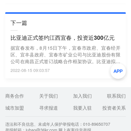
下一篇
比亚迪正式签约江西宜春，投资近300亿元
据宜春发布，8月15日下午，宜春市政府、宜春经开
区、宜丰县政府、宜春市矿业公司与比亚迪股份有限
公司在南昌正式签订战略合作框架协议。比亚迪拟在
宜春投资285亿元建设年产30GWh动力电池和年产10
2022-08-15 09:03:57
万吨电池级碳酸锂及陶瓷土（含锂）矿采选综合开发
利用生产基地项目。这是继宁德时代和国轩高科之
后，又一家落户宜春的全球新能源头部企业，将加速
推动宜春锂电新能源产业链从“上游整合下游”向“下游
商务合作
关于我们
加入我们
联系我们
整合上游”转变。（证券时报）
城市加盟
寻求报道
我要入驻
投资者关系
违法和不良信息、未成年人保护举报电话：010-89650707
举报邮箱：jubao@36kr.com 网上有害信息举报