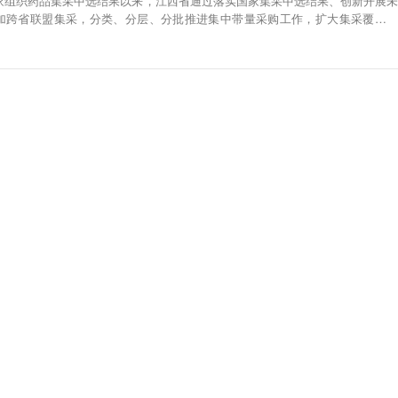
国家组织药品集采中选结果以来，江西省通过落实国家集采中选结果、创新开展未
加跨省联盟集采，分类、分层、分批推进集中带量采购工作，扩大集采覆盖范
药品医用耗材集采中选结果，涵盖224个药品、3类高值医用耗材、2类检测试
多种类型，其中药品平均降幅62%，最高降幅98%，医用耗材平均降幅77%，
约资金超50亿元。（央视）