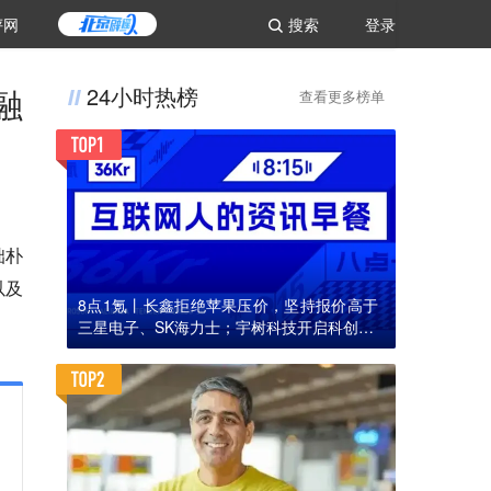
评网
搜索
登录
融
24小时热榜
查看更多榜单
拙朴
以及
8点1氪丨长鑫拒绝苹果压价，坚持报价高于
三星电子、SK海力士；宇树科技开启科创板I
PO初步询价；韩国宣布进入“国家灾难状态”