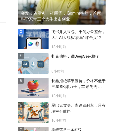
突发：谷歌AI一夜巨震，Gemini换帅，首席
科学家带三个大牛出走创业
飞书并入豆包、千问办公整合，
大厂AI大战从“赛马”到“合兵”？
12小时前
扎克伯格，跟DeepSeek拼了
8小时前
长鑫拒绝苹果压价，价格不低于
三星SK海力士，苹果失去了议
价权
12小时前
星巴克卖身、库迪踩刹车，只有
瑞幸不敢停
10小时前
携程还是一条好汉