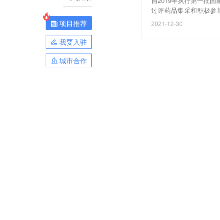
自2019年执行第一批
过评药品集采和积极参
围，先后落地13个批次
项目推荐
2021-12-30
剂、1类低值医用耗材等
最高降幅94%，每年节
我要入驻
城市合作