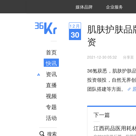
36氪Auto
数字时氪
企业号
未来消费
智能涌现
未来城市
启动Power on
媒体品牌
企业服务
企服点评
36氪出海
36氪研究院
潮生TIDE
36氪企服点评
36Kr研究院
36氪财经
职场bonus
36碳
后浪研究所
36Kr创新咨询
暗涌Waves
硬氪
氪睿研究院
肌肤护肤品
12
月
30
资
首页
2021-12-30 05:32
分享至
快讯
36氪获悉，肌肤护肤
资讯
投资领投，自然无界
直播
最新
推荐
团队搭建等方面。
创投
财经
视频
汽车
AI
专题
科技
项目推荐
下一篇
活动
专精特新
安徽
江西药品医用耗材
搜索