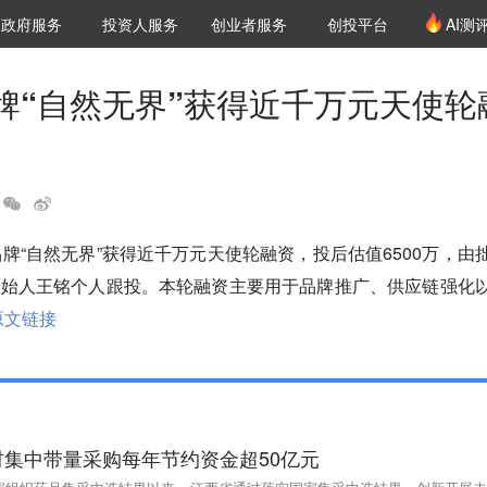
创投发布
项目推荐
核心服务
LP源计划
政府服务
投资人服务
创业者服务
创投平台
AI测
36氪Pro
VClub
VClub投资机构库
创投氪堂
城市之窗
投资机构职位推介
企业入驻
投资人认证
牌“自然无界”获得近千万元天使轮
品牌“自然无界”获得近千万元天使轮融资，投后估值6500万，由
创始人王铭个人跟投。本轮融资主要用于品牌推广、供应链强化
原文链接
集中带量采购每年节约资金超50亿元