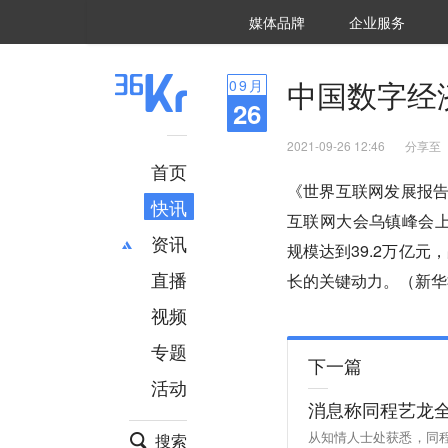
36氪Auto
数字时氪
企业号
未来消费
智能涌现
未来城市
启动Power on
媒体品牌
企业服务
企服点评
36氪出海
36氪研究院
潮生TIDE
36氪企服点评
36Kr研究院
36氪财经
职场bonus
36碳
后浪研究所
36Kr创新咨询
暗涌Waves
硬氪
氪睿研究院
中国数字经济
09
月
26
2021-09-26 12:46
分享至
首页
《世界互联网发展报告2
快讯
互联网大会乌镇峰会上
资讯
规模达到39.2万亿元
直播
最新
推荐
长的关键动力。（新华
创投
财经
视频
汽车
AI
专题
科技
项目推荐
下一篇
活动
专精特新
安徽
消息称同程艺龙全
从知情人士处获悉，同
搜索