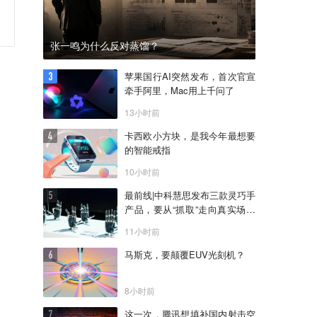
张一鸣为什么反对蒸馏？
苹果国行AI突然发布，首次官宣
牵手阿里，Mac用上千问了
13小时前
卡西欧小方块，是我今年最想要
的智能戒指
10小时前
最前线|中科慧思发布三款灵巧手
产品，要从“抓取”走向真实场景
作业
11小时前
马斯克，要颠覆EUV光刻机？
8小时前
这一次，腾讯想填补国内射击空