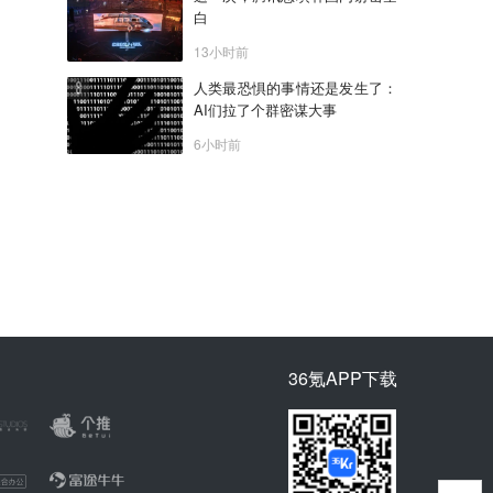
白
13小时前
人类最恐惧的事情还是发生了：
AI们拉了个群密谋大事
6小时前
36氪APP下载