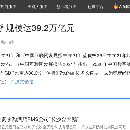
创投发布
项目推荐
核心服务
LP源计划
政府服务
投资人服务
创业者服务
创投平台
AI测
36氪Pro
VClub
VClub投资机构库
创投氪堂
城市之窗
投资机构职位推介
企业入驻
投资人认证
规模达39.2万亿元
021》和《中国互联网发展报告2021》蓝皮书26日在2021年
发布。《中国互联网发展报告2021》指出，2020年中国数字
，占GDP比重达38.6%，保持9.7%的高位增长速度，成为稳定经
社）
原文链接
资收购酒店PMS公司“长沙金天鹅”
程艺龙近日全资收购了长沙金天鹅科技有限公司。长沙金天鹅科技有限公司是一