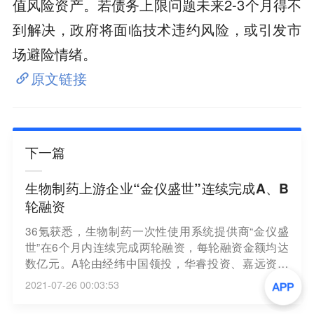
值风险资产。若债务上限问题未来2-3个月得不
到解决，政府将面临技术违约风险，或引发市
场避险情绪。
原文链接
下一篇
生物制药上游企业“金仪盛世”连续完成A、B
轮融资
36氪获悉，生物制药一次性使用系统提供商“金仪盛
世”在6个月内连续完成两轮融资，每轮融资金额均达
数亿元。A轮由经纬中国领投，华睿投资、嘉远资本
跟投；B轮由招银国际资本领投，夏尔巴、中信医疗
2021-07-26 00:03:53
基金、建发新兴投资等医疗基金跟投，A轮机构股东
持续加投，歌路资本担任独家财务顾问。融资金额将