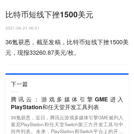
比特币短线下挫1500美元
2021-06-21 06:31
36氪获悉，截至发稿，比特币短线下挫1500美
元，现报33260.87美元/枚。
下一篇
腾讯云：游戏多媒体引擎GME进入
PlayStation和任天堂开发工具列表
36氪获悉，近日，腾讯云游戏多媒体引擎GME被列入
索尼PlayStation和任天堂Switch第三方开发工具与中
间件列表。未来，PlayStation和Switch平台上的开发