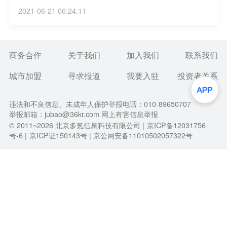
者可以通过GME快速实现语音相关功能。
2021-06-21 06:24:11
商务合作
关于我们
加入我们
联系我们
城市加盟
寻求报道
我要入驻
投资者关系
违法和不良信息、未成年人保护举报电话：010-89650707
举报邮箱：jubao@36kr.com 网上有害信息举报
© 2011~
2026
北京多氪信息科技有限公司 |
京ICP备12031756
号-6
|
京ICP证150143号
| 京公网安备11010502057322号