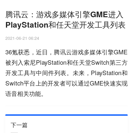
腾讯云：游戏多媒体引擎GME进入
PlayStation和任天堂开发工具列表
2021-06-21 06:24
36氪获悉，近日，腾讯云游戏多媒体引擎GME
被列入索尼PlayStation和任天堂Switch第三方
开发工具与中间件列表。未来，PlayStation和
Switch平台上的开发者可以通过GME快速实现
语音相关功能。
下一篇